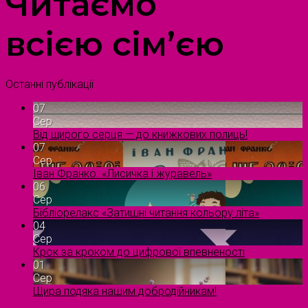
Читаємо
всією сім’єю
Останні публікації
07
Сер
Від щирого серця — до книжкових полиць!
07
Сер
Іван Франко. «Лисичка і журавель»
06
Сер
Бібліорелакс «Затишні читання кольору літа»
04
Сер
Крок за кроком до цифрової впевненості
01
Сер
Щира подяка нашим добродійникам!