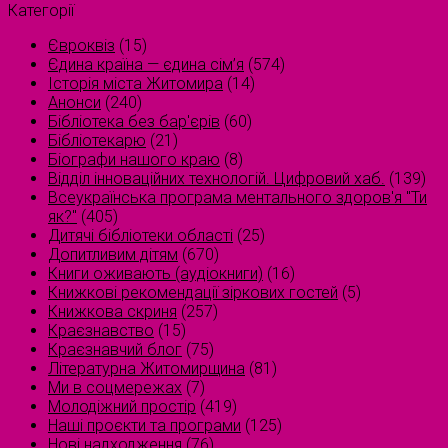
Категорії
Євроквіз
(15)
Єдина країна — єдина сім’я
(574)
Історія міста Житомира
(14)
Анонси
(240)
Бібліотека без бар'єрів
(60)
Бібліотекарю
(21)
Біографи нашого краю
(8)
Відділ інноваційних технологій. Цифровий хаб.
(139)
Всеукраїнська програма ментального здоров'я "Ти
як?"
(405)
Дитячі бібліотеки області
(25)
Допитливим дітям
(670)
Книги оживають (аудіокниги)
(16)
Книжкові рекомендації зіркових гостей
(5)
Книжкова скриня
(257)
Краєзнавство
(15)
Краєзнавчий блог
(75)
Літературна Житомирщина
(81)
Ми в соцмережах
(7)
Молодіжний простір
(419)
Наші проєкти та програми
(125)
Нові надходження
(76)