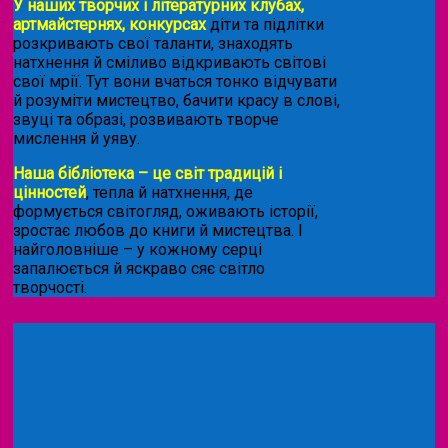
У наших творчих і літературних клубах,
артмайстернях, конкурсах
діти та підлітки
розкривають свої таланти, знаходять
натхнення й сміливо відкривають світові
свої мрії. Тут вони вчаться тонко відчувати
й розуміти мистецтво, бачити красу в слові,
звуці та образі, розвивають творче
мислення й уяву.
Наша бібліотека – це світ традицій і
цінностей
, тепла й натхнення, де
формується світогляд, оживають історії,
зростає любов до книги й мистецтва. І
найголовніше – у кожному серці
запалюється й яскраво сяє світло
творчості.