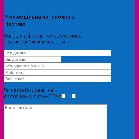
Моя
недільна читаночка
з
Настею
Заповніть форму і ми зв'яжемось
з Вами найближчим часом
Чи даєте Ви дозвіл на
фотозйомку дитини?
Так
Ні