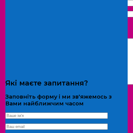
Що бажаєте замовити:
Екскурсія
Локація
Які маєте запитання?
Заповніть форму і ми зв'яжемось з
Вами найближчим часом
*Дані не передаються третім особам
Екскурсія/локація