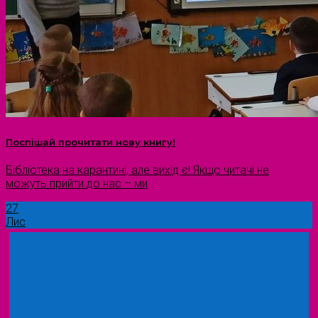
Поспішай прочитати нову книгу!
Бібліотека на карантині, але вихід є! Якщо читачі не
можуть прийти до нас – ми
27
Лис