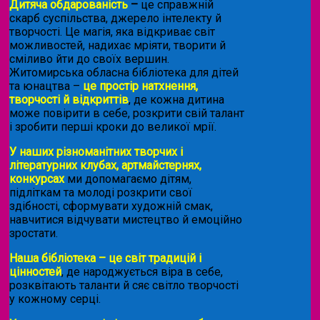
Дитяча обдарованість
–
це справжній
скарб суспільства, джерело інтелекту й
творчості. Це магія, яка відкриває світ
можливостей, надихає мріяти, творити й
сміливо йти до своїх вершин.
Житомирська обласна бібліотека для дітей
та юнацтва –
це простір натхнення,
творчості й відкриттів
, де кожна дитина
може повірити в себе, розкрити свій талант
і зробити перші кроки до великої мрії.
У наших різноманітних творчих і
літературних клубах, артмайстернях,
конкурсах
ми допомагаємо дітям,
підліткам та молоді розкрити свої
здібності, сформувати художній смак,
навчитися відчувати мистецтво й емоційно
зростати.
Наша бібліотека – це світ традицій і
цінностей
, де народжується віра в себе,
розквітають таланти й сяє світло творчості
у кожному серці.