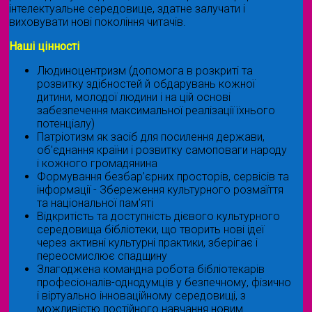
інтелектуальне середовище, здатне залучати і
виховувати нові покоління читачів.
Наші цінності
Людиноцентризм (допомога в розкриті та
розвитку здібностей й обдарувань кожної
дитини, молодої людини і на цій основі
забезпечення максимальної реалізації їхнього
потенціалу)
Патріотизм як засіб для посилення держави,
об'єднання країни і розвитку самоповаги народу
і кожного громадянина
Формування безбар’єрних просторів, сервісів та
інформації - Збереження культурного розмаїття
та національної пам’яті
Відкритість та доступність дієвого культурного
середовища бібліотеки, що творить нові ідеї
через активні культурні практики, зберігає і
переосмислює спадщину
Злагоджена командна робота бібліотекарів
професіоналів-однодумців у безпечному, фізично
і віртуально інноваційному середовищі, з
можливістю постійного навчання новим