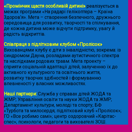
«Промінчик щастя особливій дитині»
реалізується в
межах програми «На радарі гелікоптера – Країна
Здоров’я». Мета – створення безпечного, дружнього
середовища для розвитку, творчості та спілкування,
де кожна дитина може відчути підтримку, увагу й
радість відкриттів.
Співпраця з підлітковим клубом «Пролісок»
.
Вихованцями клубу є діти з інвалідністю, зокрема: із
синдромом Дауна, розладами аутистичного спектра
та наслідками родових травм. Мета проекту –
сприяти соціальній адаптації дітей, залученню їх до
активного культурного та освітнього життя,
розвитку творчих здібностей і формуванню
впевненості у власних можливостях.
Наші партнери:
Служба у справах дітей ЖОДА та
ЖМР; Управління освіти та науки ЖОДА та ЖМР;
Департамент культури, молоді та спорту; БФ
«Турбота та милосердя; підлітковий клуб «Пролісок»;
ГО «Все робимо самі»; центр оздоровчий «Карітас-
спес»;
психологи, педагоги та вихователі ЗОШ.