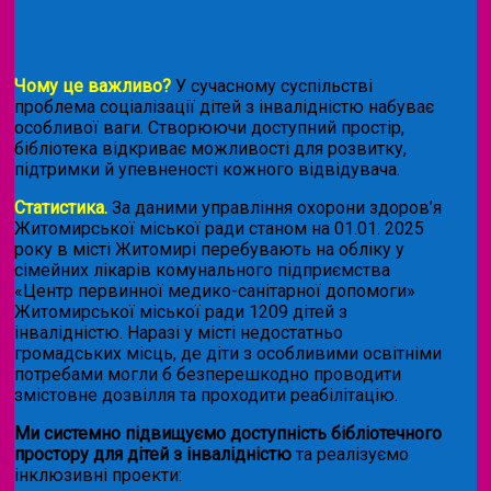
Чому це важливо?
У сучасному суспільстві
проблема соціалізації дітей з інвалідністю набуває
особливої ваги. Створюючи доступний простір,
бібліотека відкриває можливості для розвитку,
підтримки й упевненості кожного відвідувача.
Статистика.
За даними управління охорони здоров’я
Житомирської міської ради станом на 01.01. 2025
року в місті Житомирі перебувають на обліку у
сімейних лікарів комунального підприємства
«Центр первинної медико-санітарної допомоги»
Житомирської міської ради 1209 дітей з
інвалідністю. Наразі у місті недостатньо
громадських місць, де діти з особливими освітніми
потребами могли б безперешкодно проводити
змістовне дозвілля та проходити реабілітацію.
Ми системно підвищуємо доступність бібліотечного
простору для дітей з інвалідністю
та реалізуємо
інклюзивні проекти: