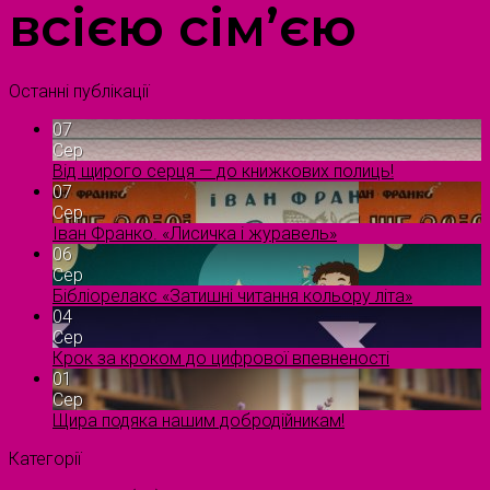
всією сім’єю
Останні публікації
07
Сер
Від щирого серця — до книжкових полиць!
07
Сер
Іван Франко. «Лисичка і журавель»
06
Сер
Бібліорелакс «Затишні читання кольору літа»
04
Сер
Крок за кроком до цифрової впевненості
01
Сер
Щира подяка нашим добродійникам!
Категорії