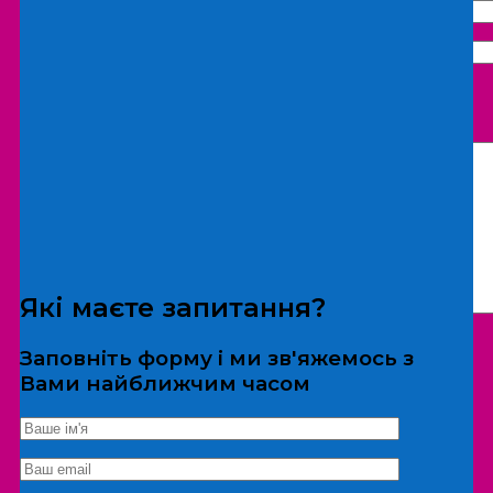
Що бажаєте замовити:
Екскурсія
Локація
Які маєте запитання?
Заповніть форму і ми зв'яжемось з
Вами найближчим часом
*Дані не передаються третім особам
Екскурсія/локація