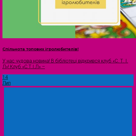
Спільнота топових ігролюбителів!
У нас чудова новина! В бібліотеці відкрився клуб «С. Т. І.
Л»! Клуб «С.Т.І.Л» –
14
Лип