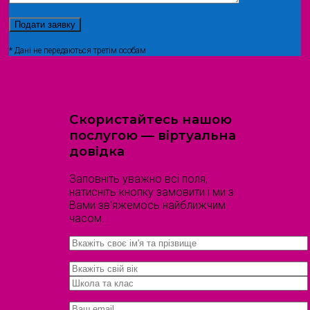
* Дані не передаються третім особам
Скористайтесь нашою
послугою — віртуальна
довідка
Заповніть уважно всі поля,
натисніть кнопку замовити і ми з
Вами зв'яжемось найближчим
часом.