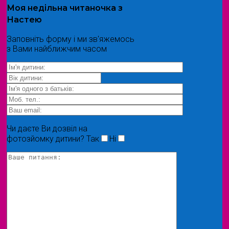
Моя
недільна читаночка
з
Настею
Заповніть форму і ми зв'яжемось
з Вами найближчим часом
Чи даєте Ви дозвіл на
фотозйомку дитини?
Так
Ні