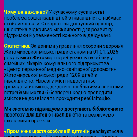
Чому це важливо?
У сучасному суспільстві
проблема соціалізації дітей з інвалідністю набуває
особливої ваги. Створюючи доступний простір,
бібліотека відкриває можливості для розвитку,
підтримки й упевненості кожного відвідувача.
Статистика.
За даними управління охорони здоров’я
Житомирської міської ради станом на 01.01. 2025
року в місті Житомирі перебувають на обліку у
сімейних лікарів комунального підприємства
«Центр первинної медико-санітарної допомоги»
Житомирської міської ради 1209 дітей з
інвалідністю. Наразі у місті недостатньо
громадських місць, де діти з особливими освітніми
потребами могли б безперешкодно проводити
змістовне дозвілля та проходити реабілітацію.
Ми системно підвищуємо доступність бібліотечного
простору для дітей з інвалідністю
та реалізуємо
інклюзивні проекти:
«Промінчик щастя особливій дитині»
реалізується в