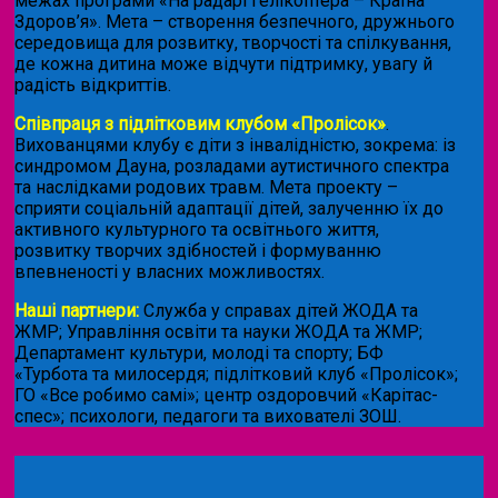
межах програми «На радарі гелікоптера – Країна
Здоров’я». Мета – створення безпечного, дружнього
середовища для розвитку, творчості та спілкування,
де кожна дитина може відчути підтримку, увагу й
радість відкриттів.
Співпраця з підлітковим клубом «Пролісок»
.
Вихованцями клубу є діти з інвалідністю, зокрема: із
синдромом Дауна, розладами аутистичного спектра
та наслідками родових травм. Мета проекту –
сприяти соціальній адаптації дітей, залученню їх до
активного культурного та освітнього життя,
розвитку творчих здібностей і формуванню
впевненості у власних можливостях.
Наші партнери:
Служба у справах дітей ЖОДА та
ЖМР; Управління освіти та науки ЖОДА та ЖМР;
Департамент культури, молоді та спорту; БФ
«Турбота та милосердя; підлітковий клуб «Пролісок»;
ГО «Все робимо самі»; центр оздоровчий «Карітас-
спес»;
психологи, педагоги та вихователі ЗОШ.