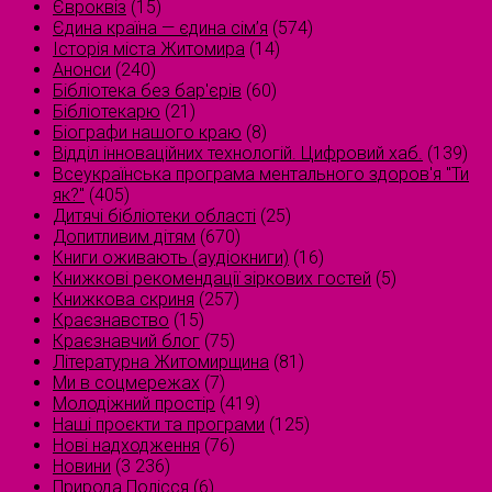
Євроквіз
(15)
Єдина країна — єдина сім’я
(574)
Історія міста Житомира
(14)
Анонси
(240)
Бібліотека без бар'єрів
(60)
Бібліотекарю
(21)
Біографи нашого краю
(8)
Відділ інноваційних технологій. Цифровий хаб.
(139)
Всеукраїнська програма ментального здоров'я "Ти
як?"
(405)
Дитячі бібліотеки області
(25)
Допитливим дітям
(670)
Книги оживають (аудіокниги)
(16)
Книжкові рекомендації зіркових гостей
(5)
Книжкова скриня
(257)
Краєзнавство
(15)
Краєзнавчий блог
(75)
Літературна Житомирщина
(81)
Ми в соцмережах
(7)
Молодіжний простір
(419)
Наші проєкти та програми
(125)
Нові надходження
(76)
Новини
(3 236)
Природа Полісся
(6)