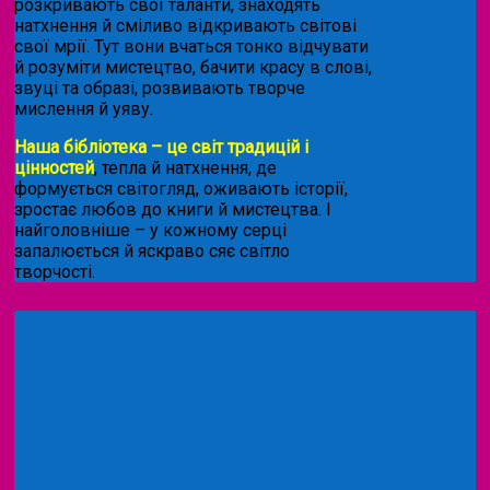
розкривають свої таланти, знаходять
натхнення й сміливо відкривають світові
свої мрії. Тут вони вчаться тонко відчувати
й розуміти мистецтво, бачити красу в слові,
звуці та образі, розвивають творче
мислення й уяву.
Наша бібліотека – це світ традицій і
цінностей
, тепла й натхнення, де
формується світогляд, оживають історії,
зростає любов до книги й мистецтва. І
найголовніше – у кожному серці
запалюється й яскраво сяє світло
творчості.