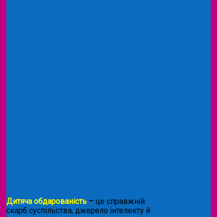
Дитяча обдарованість
–
це справжній
скарб суспільства, джерело інтелекту й