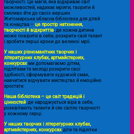
творчості. Це магія, яка відкриває світ
можливостей, надихає мріяти, творити й
сміливо йти до своїх вершин.
Житомирська обласна бібліотека для дітей
та юнацтва –
це простір натхнення,
творчості й відкриттів
, де кожна дитина
може повірити в себе, розкрити свій талант
і зробити перші кроки до великої мрії.
У наших різноманітних творчих і
літературних клубах, артмайстернях,
конкурсах
ми допомагаємо дітям,
підліткам та молоді розкрити свої
здібності, сформувати художній смак,
навчитися відчувати мистецтво й емоційно
зростати.
Наша бібліотека – це світ традицій і
цінностей
, де народжується віра в себе,
розквітають таланти й сяє світло творчості
у кожному серці.
У наших творчих і літературних клубах,
артмайстернях, конкурсах
діти та підлітки