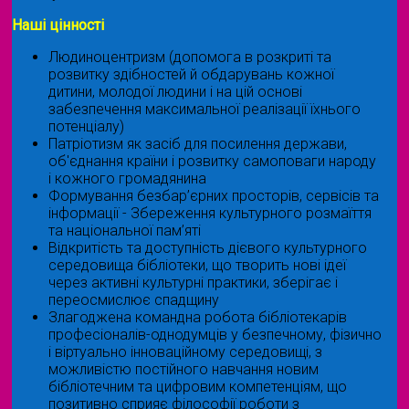
Наші цінності
Людиноцентризм (допомога в розкриті та
розвитку здібностей й обдарувань кожної
дитини, молодої людини і на цій основі
забезпечення максимальної реалізації їхнього
потенціалу)
Патріотизм як засіб для посилення держави,
об'єднання країни і розвитку самоповаги народу
і кожного громадянина
Формування безбар’єрних просторів, сервісів та
інформації - Збереження культурного розмаїття
та національної пам’яті
Відкритість та доступність дієвого культурного
середовища бібліотеки, що творить нові ідеї
через активні культурні практики, зберігає і
переосмислює спадщину
Злагоджена командна робота бібліотекарів
професіоналів-однодумців у безпечному, фізично
і віртуально інноваційному середовищі, з
можливістю постійного навчання новим
бібліотечним та цифровим компетенціям, що
позитивно сприяє філософії роботи з