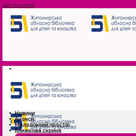
Skip to content
Новини
Анонси
Молодіжний простір
Книжкова скриня