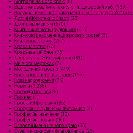
Біографи нашого краю
(8)
Відділ інноваційних технологій. Цифровий хаб.
(139)
Всеукраїнська програма ментального здоров'я "Ти як
Дитячі бібліотеки області
(25)
Допитливим дітям
(670)
Книги оживають (аудіокниги)
(16)
Книжкові рекомендації зіркових гостей
(5)
Книжкова скриня
(257)
Краєзнавство
(15)
Краєзнавчий блог
(75)
Літературна Житомирщина
(81)
Ми в соцмережах
(7)
Молодіжний простір
(419)
Наші проєкти та програми
(125)
Нові надходження
(76)
Новини
(3 236)
Природа Полісся
(6)
Про нас
(1)
Проєкти/Програми
(35)
Прогулянка вулицями Житомира
(2)
Професійні навчання
(12)
Професійні новини
(96)
Славетні імена нашого краю
(35)
Сузірʼя книжкових благодійників
(26)