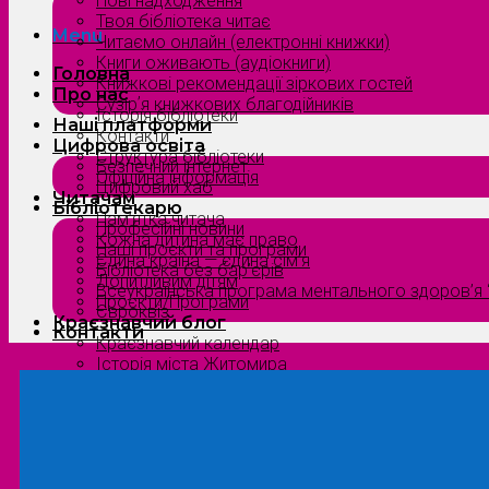
Нові надходження
Твоя бібліотека читає
Menu
Читаємо онлайн (електронні книжки)
Книги оживають (аудіокниги)
Головна
Книжкові рекомендації зіркових гостей
Про нас
Сузірʼя книжкових благодійників
Історія бібліотеки
Наші платформи
Контакти
Цифрова освіта
Структура бібліотеки
Безпечний інтернет
Офіційна інформація
Цифровий хаб
Читачам
Бібліотекарю
Пам’ятка читача
Професійні новини
Кожна дитина має право
Наші проєкти та програми
Єдина країна — єдина сім’я
Бібліотека без бар’єрів
Допитливим дітям
Всеукраїнська програма ментального здоров’я “
Проєкти/Програми
Євроквіз
Краєзнавчий блог
Контакти
Краєзнавчий календар
Історія міста Житомира
Біографи нашого краю
Природа Полісся
Літературна Житомирщина
Славетні імена нашого краю
Menu