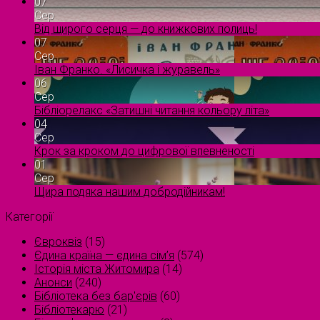
07
Сер
Від щирого серця — до книжкових полиць!
07
Сер
Іван Франко. «Лисичка і журавель»
06
Сер
Бібліорелакс «Затишні читання кольору літа»
04
Сер
Крок за кроком до цифрової впевненості
01
Сер
Щира подяка нашим добродійникам!
Категорії
Євроквіз
(15)
Єдина країна — єдина сім’я
(574)
Історія міста Житомира
(14)
Анонси
(240)
Бібліотека без бар'єрів
(60)
Бібліотекарю
(21)