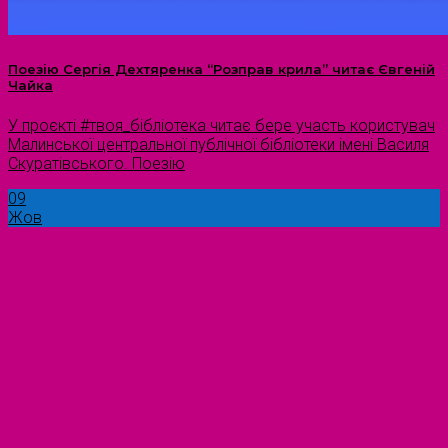
Поезію Сергія Дехтяренка “Розправ крила” читає Євгеній
Чайка
У проєкті #твоя_бібліотека читає бере участь користувач
Малинської центральної публічної бібліотеки імені Василя
Скуратівського. Поезію
09
Жов