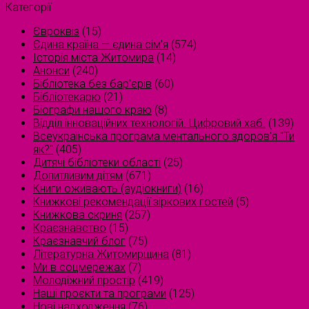
Категорії
Євроквіз
(15)
Єдина країна — єдина сім’я
(574)
Історія міста Житомира
(14)
Анонси
(240)
Бібліотека без бар'єрів
(60)
Бібліотекарю
(21)
Біографи нашого краю
(8)
Відділ інноваційних технологій. Цифровий хаб.
(139)
Всеукраїнська програма ментального здоров'я "Ти
як?"
(405)
Дитячі бібліотеки області
(25)
Допитливим дітям
(671)
Книги оживають (аудіокниги)
(16)
Книжкові рекомендації зіркових гостей
(5)
Книжкова скриня
(257)
Краєзнавство
(15)
Краєзнавчий блог
(75)
Літературна Житомирщина
(81)
Ми в соцмережах
(7)
Молодіжний простір
(419)
Наші проєкти та програми
(125)
Нові надходження
(76)