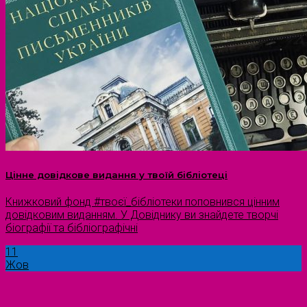
Цінне довідкове видання у твоїй бібліотеці
Книжковий фонд #твоєї_бібліотеки поповнився цінним
довідковим виданням. У Довіднику ви знайдете творчі
біографії та бібліографічні
11
Жов