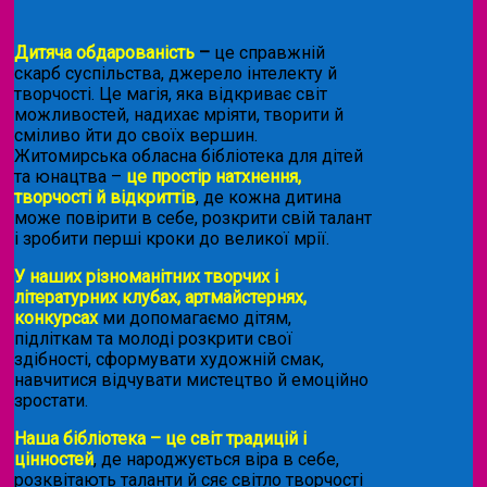
Дитяча обдарованість
–
це справжній
скарб суспільства, джерело інтелекту й
творчості. Це магія, яка відкриває світ
можливостей, надихає мріяти, творити й
сміливо йти до своїх вершин.
Житомирська обласна бібліотека для дітей
та юнацтва –
це простір натхнення,
творчості й відкриттів
, де кожна дитина
може повірити в себе, розкрити свій талант
і зробити перші кроки до великої мрії.
У наших різноманітних творчих і
літературних клубах, артмайстернях,
конкурсах
ми допомагаємо дітям,
підліткам та молоді розкрити свої
здібності, сформувати художній смак,
навчитися відчувати мистецтво й емоційно
зростати.
Наша бібліотека – це світ традицій і
цінностей
, де народжується віра в себе,
розквітають таланти й сяє світло творчості