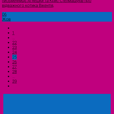
письменниць Агнешки та Крис Стелмащуків про
відважного котика Вікентія,
06
Жов
1
…
22
23
24
25
26
27
28
…
39