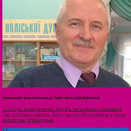
Книжкові рекомендації Григорія Цимбалюка
Сьогодні юним читачам радить письменник Цимбалюк
Григорій Миколайович. Його твори публікувались у різних
антологіях, літературних
12