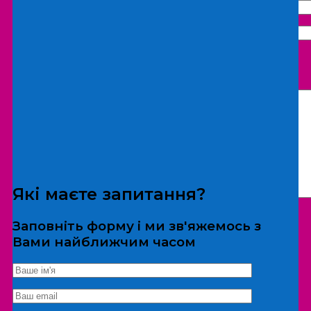
Що бажаєте замовити:
Екскурсія
Локація
Які маєте запитання?
Заповніть форму і ми зв'яжемось з
Вами найближчим часом
*Дані не передаються третім особам
Екскурсія/локація