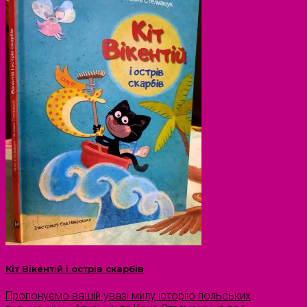
Кіт Вікентій і острів скарбів
Пропонуємо вашій увазі милу історію польських