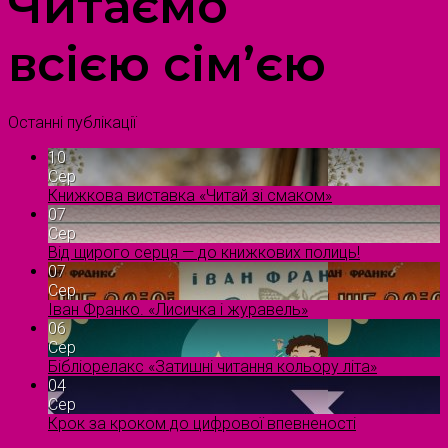
Читаємо
всією сім’єю
Останні публікації
10
Сер
Книжкова виставка «Читай зі смаком»
07
Сер
Від щирого серця — до книжкових полиць!
07
Сер
Іван Франко. «Лисичка і журавель»
06
Сер
Бібліорелакс «Затишні читання кольору літа»
04
Сер
Крок за кроком до цифрової впевненості