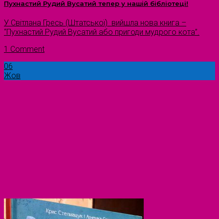
Пухнастий Рудий Вусатий тепер у нашій бібліотеці!
У Світлана Гресь (Штатської) вийшла нова книга –
“Пухнастий Рудий Вусатий або пригоди мудрого кота”.
1 Comment
06
Жов