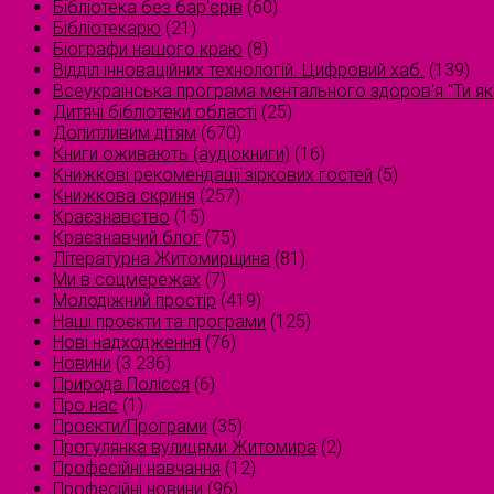
Бібліотека без бар'єрів
(60)
Бібліотекарю
(21)
Біографи нашого краю
(8)
Відділ інноваційних технологій. Цифровий хаб.
(139)
Всеукраїнська програма ментального здоров'я "Ти як
Дитячі бібліотеки області
(25)
Допитливим дітям
(670)
Книги оживають (аудіокниги)
(16)
Книжкові рекомендації зіркових гостей
(5)
Книжкова скриня
(257)
Краєзнавство
(15)
Краєзнавчий блог
(75)
Літературна Житомирщина
(81)
Ми в соцмережах
(7)
Молодіжний простір
(419)
Наші проєкти та програми
(125)
Нові надходження
(76)
Новини
(3 236)
Природа Полісся
(6)
Про нас
(1)
Проєкти/Програми
(35)
Прогулянка вулицями Житомира
(2)
Професійні навчання
(12)
Професійні новини
(96)