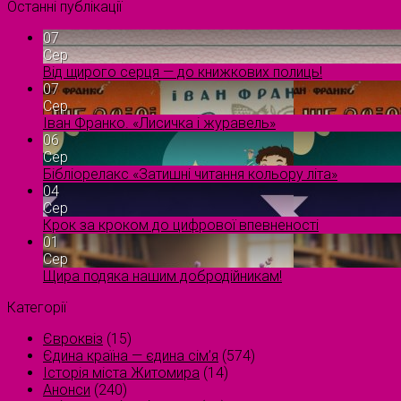
Останні публікації
07
Сер
Від щирого серця — до книжкових полиць!
07
Сер
Іван Франко. «Лисичка і журавель»
06
Сер
Бібліорелакс «Затишні читання кольору літа»
04
Сер
Крок за кроком до цифрової впевненості
01
Сер
Щира подяка нашим добродійникам!
Категорії
Євроквіз
(15)
Єдина країна — єдина сім’я
(574)
Історія міста Житомира
(14)
Анонси
(240)