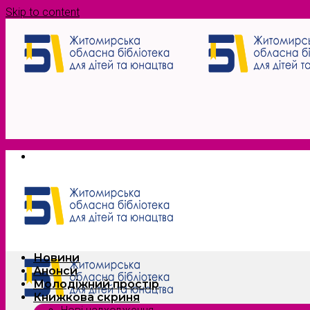
Skip to content
Новини
Анонси
Молодіжний простір
Книжкова скриня