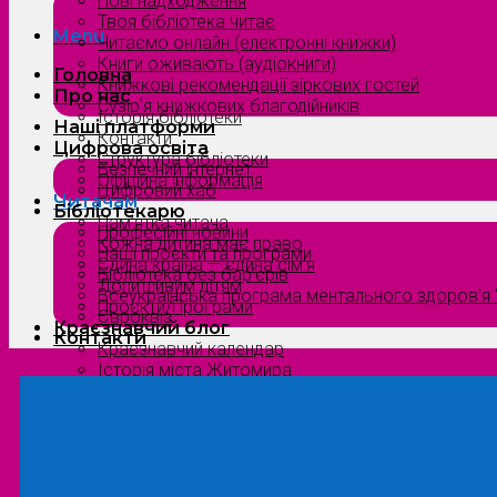
Нові надходження
Твоя бібліотека читає
Menu
Читаємо онлайн (електронні книжки)
Книги оживають (аудіокниги)
Головна
Книжкові рекомендації зіркових гостей
Про нас
Сузірʼя книжкових благодійників
Історія бібліотеки
Наші платформи
Контакти
Цифрова освіта
Структура бібліотеки
Безпечний інтернет
Офіційна інформація
Цифровий хаб
Читачам
Бібліотекарю
Пам’ятка читача
Професійні новини
Кожна дитина має право
Наші проєкти та програми
Єдина країна — єдина сім’я
Бібліотека без бар’єрів
Допитливим дітям
Всеукраїнська програма ментального здоров’я “
Проєкти/Програми
Євроквіз
Краєзнавчий блог
Контакти
Краєзнавчий календар
Історія міста Житомира
Біографи нашого краю
Природа Полісся
Літературна Житомирщина
Славетні імена нашого краю
Menu