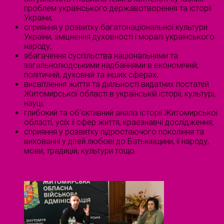
проблем українського державотворення та історії
України;
сприяння у розвитку багатонаціональної культури
України, зміцнення духовності і моралі українського
народу;
збагачення суспільства національними та
загальнолюдськими надбаннями в економічній,
політичній, духовній та інших сферах;
висвітлення життя та діяльності видатних постатей
Житомирської області в українській історії, культурі,
науці;
глибокий та об’єктивний аналіз історії Житомирської
області, усіх її сфер життя, краєзнавчі дослідження;
сприяння у розвитку підростаючого покоління та
вихованні у дітей любові до Батьківщини, її народу,
мови, традицій, культури тощо.