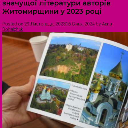
значущої літератури авторів
Житомирщини у 2023 році
Posted on
29 Листопада, 2023
16 Січня, 2024
by
Anna
Bohaichuk