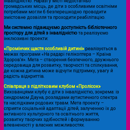
інвалідністю. Наразі у місті недостатньо
громадських місць, де діти з особливими освітніми
потребами могли б безперешкодно проводити
змістовне дозвілля та проходити реабілітацію.
Ми системно підвищуємо доступність бібліотечного
простору для дітей з інвалідністю
та реалізуємо
інклюзивні проекти:
«Промінчик щастя особливій дитині»
реалізується в
межах програми «На радарі гелікоптера – Країна
Здоров’я». Мета – створення безпечного, дружнього
середовища для розвитку, творчості та спілкування,
де кожна дитина може відчути підтримку, увагу й
радість відкриттів.
Співпраця з підлітковим клубом «Пролісок»
.
Вихованцями клубу є діти з інвалідністю, зокрема: із
синдромом Дауна, розладами аутистичного спектра
та наслідками родових травм. Мета проекту –
сприяти соціальній адаптації дітей, залученню їх до
активного культурного та освітнього життя,
розвитку творчих здібностей і формуванню
впевненості у власних можливостях.