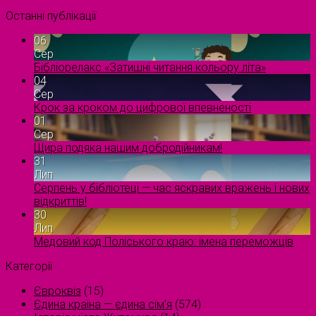
Останні публікації
06
Сер
Бібліорелакс «Затишні читання кольору літа»
04
Сер
Крок за кроком до цифрової впевненості
01
Сер
Щира подяка нашим добродійникам!
31
Лип
Серпень у бібліотеці — час яскравих вражень і нових
відкриттів!
30
Лип
Медовий код Поліського краю: імена переможців
Категорії
Євроквіз
(15)
Єдина країна — єдина сім’я
(574)