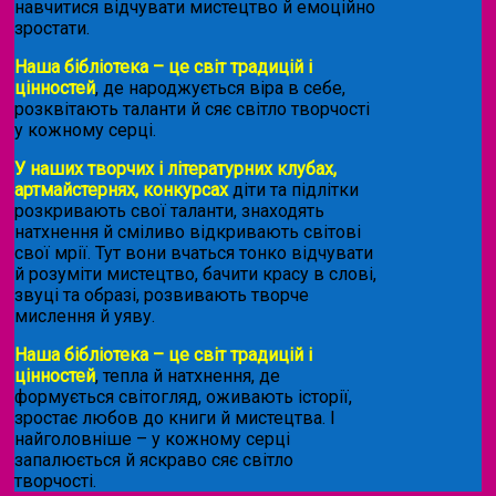
навчитися відчувати мистецтво й емоційно
зростати.
Наша бібліотека – це світ традицій і
цінностей
, де народжується віра в себе,
розквітають таланти й сяє світло творчості
у кожному серці.
У наших творчих і літературних клубах,
артмайстернях, конкурсах
діти та підлітки
розкривають свої таланти, знаходять
натхнення й сміливо відкривають світові
свої мрії. Тут вони вчаться тонко відчувати
й розуміти мистецтво, бачити красу в слові,
звуці та образі, розвивають творче
мислення й уяву.
Наша бібліотека – це світ традицій і
цінностей
, тепла й натхнення, де
формується світогляд, оживають історії,
зростає любов до книги й мистецтва. І
найголовніше – у кожному серці
запалюється й яскраво сяє світло
творчості.