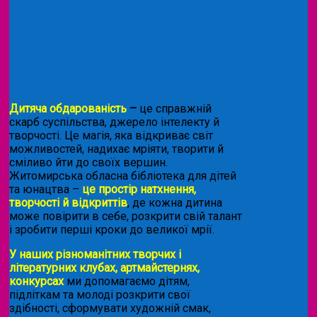
Дитяча обдарованість
–
це справжній
скарб суспільства, джерело інтелекту й
творчості. Це магія, яка відкриває світ
можливостей, надихає мріяти, творити й
сміливо йти до своїх вершин.
Житомирська обласна бібліотека для дітей
та юнацтва –
це простір натхнення,
творчості й відкриттів
, де кожна дитина
може повірити в себе, розкрити свій талант
і зробити перші кроки до великої мрії.
У наших різноманітних творчих і
літературних клубах, артмайстернях,
конкурсах
ми допомагаємо дітям,
підліткам та молоді розкрити свої
здібності, сформувати художній смак,