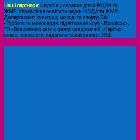
Наші партнери:
Служба у справах дітей ЖОДА та
ЖМР; Управління освіти та науки ЖОДА та ЖМР;
Департамент культури, молоді та спорту; БФ
«Турбота та милосердя; підлітковий клуб «Пролісок»;
ГО «Все робимо самі»; центр оздоровчий «Карітас-
спес»;
психологи, педагоги та вихователі ЗОШ.