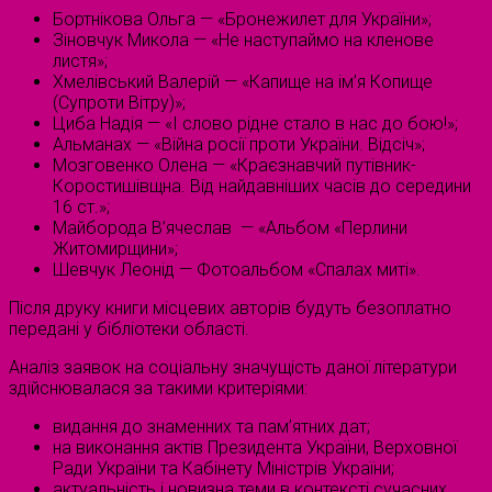
Бортнікова Ольга — «Бронежилет для України»;
Зіновчук Микола — «Не наступаймо на кленове
листя»;
Хмелівський Валерій — «Капище на ім’я Копище
(Супроти Вітру)»;
Циба Надія — «І слово рідне стало в нас до бою!»;
Альманах — «Війна росії проти України. Відсіч»;
Мозговенко Олена — «Краєзнавчий путівник-
Коростишівщна. Від найдавніших часів до середини
16 ст.»;
Майборода В’ячеслав — «Альбом «Перлини
Житомирщини»;
Шевчук Леонід — Фотоальбом «Спалах миті».
Після друку книги місцевих авторів будуть безоплатно
передані у бібліотеки області.
Аналіз заявок на соціальну значущість даної літератури
здійснювалася за такими критеріями:
видання до знаменних та пам’ятних дат;
на виконання актів Президента України, Верховної
Ради України та Кабінету Міністрів України;
актуальність і новизна теми в контексті сучасних