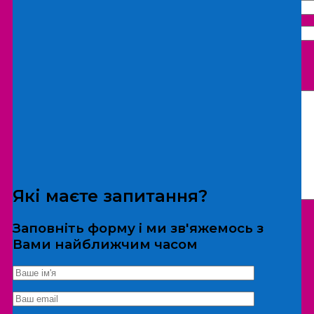
Що бажаєте замовити:
Екскурсія
Локація
Які маєте запитання?
Заповніть форму і ми зв'яжемось з
Вами найближчим часом
*Дані не передаються третім особам
Екскурсія/локація