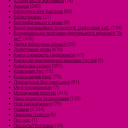
Історія міста Житомира
(14)
Анонси
(240)
Бібліотека без бар'єрів
(60)
Бібліотекарю
(21)
Біографи нашого краю
(8)
Відділ інноваційних технологій. Цифровий хаб.
(139)
Всеукраїнська програма ментального здоров'я "Ти
як?"
(405)
Дитячі бібліотеки області
(25)
Допитливим дітям
(670)
Книги оживають (аудіокниги)
(15)
Книжкові рекомендації зіркових гостей
(5)
Книжкова скриня
(255)
Краєзнавство
(15)
Краєзнавчий блог
(75)
Літературна Житомирщина
(81)
Ми в соцмережах
(7)
Молодіжний простір
(419)
Наші проєкти та програми
(125)
Нові надходження
(75)
Новини
(3 234)
Природа Полісся
(6)
Про нас
(1)
Проєкти/Програми
(35)