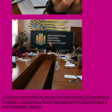
Художня своєрідність прози Григорія Квітки-Основ’яненка
Годинка – цікавинка «Друзі наші менші» (до Всесвітнього
дня домашніх тварин)