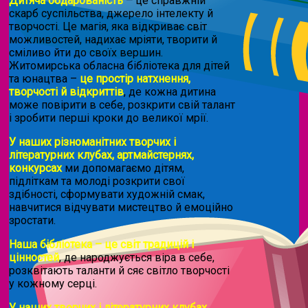
Дитяча обдарованість
–
це справжній
скарб суспільства, джерело інтелекту й
творчості. Це магія, яка відкриває світ
можливостей, надихає мріяти, творити й
сміливо йти до своїх вершин.
Житомирська обласна бібліотека для дітей
та юнацтва –
це простір натхнення,
творчості й відкриттів
, де кожна дитина
може повірити в себе, розкрити свій талант
і зробити перші кроки до великої мрії.
У наших різноманітних творчих і
літературних клубах, артмайстернях,
конкурсах
ми допомагаємо дітям,
підліткам та молоді розкрити свої
здібності, сформувати художній смак,
навчитися відчувати мистецтво й емоційно
зростати.
Наша бібліотека – це світ традицій і
цінностей
, де народжується віра в себе,
розквітають таланти й сяє світло творчості
у кожному серці.
У наших творчих і літературних клубах,