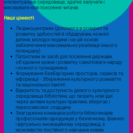
інтелектуальне середовище, здатне залучати і
виховувати нові покоління читачів.
Наші цінності
Людиноцентризм (допомога в розкриті та
розвитку здібностей й обдарувань кожної
дитини, молодої людини і на цій основі
забезпечення максимальної реалізації їхнього
потенціалу)
Патріотизм як засіб для посилення держави,
об'єднання країни і розвитку самоповаги народу
і кожного громадянина
Формування безбар’єрних просторів, сервісів та
інформації - Збереження культурного розмаїття
та національної пам’яті
Відкритість та доступність дієвого культурного
середовища бібліотеки, що творить нові ідеї
через активні культурні практики, зберігає і
переосмислює спадщину
Злагоджена командна робота бібліотекарів
професіоналів-однодумців у безпечному, фізично
і віртуально інноваційному середовищі, з
можливістю постійного навчання новим