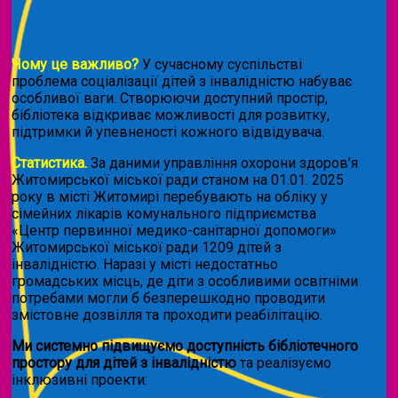
Чому це важливо?
У сучасному суспільстві
проблема соціалізації дітей з інвалідністю набуває
особливої ваги. Створюючи доступний простір,
бібліотека відкриває можливості для розвитку,
підтримки й упевненості кожного відвідувача.
Статистика.
За даними управління охорони здоров’я
Житомирської міської ради станом на 01.01. 2025
року в місті Житомирі перебувають на обліку у
сімейних лікарів комунального підприємства
«Центр первинної медико-санітарної допомоги»
Житомирської міської ради 1209 дітей з
інвалідністю. Наразі у місті недостатньо
громадських місць, де діти з особливими освітніми
потребами могли б безперешкодно проводити
змістовне дозвілля та проходити реабілітацію.
Ми системно підвищуємо доступність бібліотечного
простору для дітей з інвалідністю
та реалізуємо
інклюзивні проекти: