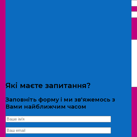
Що бажаєте замовити:
Екскурсія
Локація
Які маєте запитання?
Заповніть форму і ми зв'яжемось з
Вами найближчим часом
*Дані не передаються третім особам
Екскурсія/локація