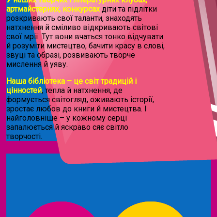
артмайстернях, конкурсах
діти та підлітки
розкривають свої таланти, знаходять
натхнення й сміливо відкривають світові
свої мрії. Тут вони вчаться тонко відчувати
й розуміти мистецтво, бачити красу в слові,
звуці та образі, розвивають творче
мислення й уяву.
Наша бібліотека – це світ традицій і
цінностей
, тепла й натхнення, де
формується світогляд, оживають історії,
зростає любов до книги й мистецтва. І
найголовніше – у кожному серці
запалюється й яскраво сяє світло
творчості.