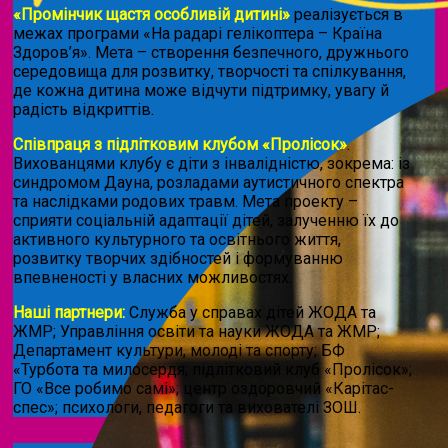
«Промінчик щастя особливій дитині»
реалізується в
межах програми «На радарі гелікоптера – Країна
Здоров’я». Мета – створення безпечного, дружнього
середовища для розвитку, творчості та спілкування,
де кожна дитина може відчути підтримку, увагу й
радість відкриттів.
Співпраця з підлітковим клубом «Пролісок»
.
Вихованцями клубу є діти з інвалідністю, зокрема: із
синдромом Дауна, розладами аутистичного спектра
та наслідками родових травм. Мета проекту –
сприяти соціальній адаптації дітей, залученню їх до
активного культурного та освітнього життя,
розвитку творчих здібностей і формуванню
впевненості у власних можливостях.
Наші партнери:
Служба у справах дітей ЖОДА та
ЖМР; Управління освіти та науки ЖОДА та ЖМР;
Департамент культури, молоді та спорту; БФ
«Турбота та милосердя; підлітковий клуб «Пролісок»;
ГО «Все робимо самі»; центр оздоровчий «Карітас-
спес»;
психологи, педагоги та вихователі ЗОШ.