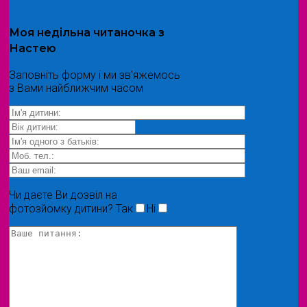
Моя
недільна читаночка
з
Настею
Заповніть форму і ми зв'яжемось
з Вами найближчим часом
Чи даєте Ви дозвіл на
фотозйомку дитини?
Так
Ні