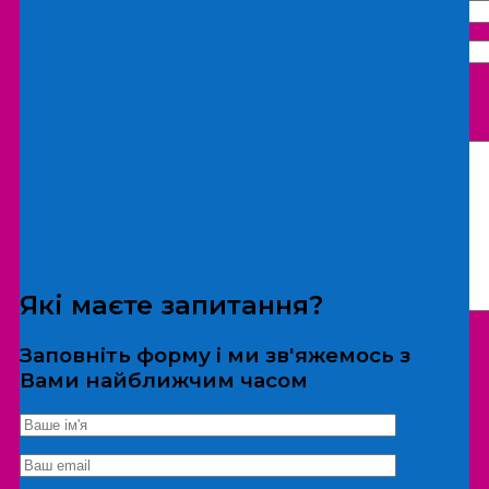
Що бажаєте замовити:
Екскурсія
Локація
Які маєте запитання?
Заповніть форму і ми зв'яжемось з
Вами найближчим часом
*Дані не передаються третім особам
Екскурсія/локація