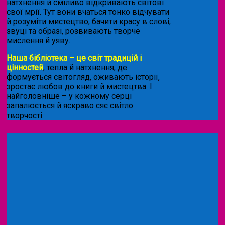
натхнення й сміливо відкривають світові
свої мрії. Тут вони вчаться тонко відчувати
й розуміти мистецтво, бачити красу в слові,
звуці та образі, розвивають творче
мислення й уяву.
Наша бібліотека – це світ традицій і
цінностей
, тепла й натхнення, де
формується світогляд, оживають історії,
зростає любов до книги й мистецтва. І
найголовніше – у кожному серці
запалюється й яскраво сяє світло
творчості.