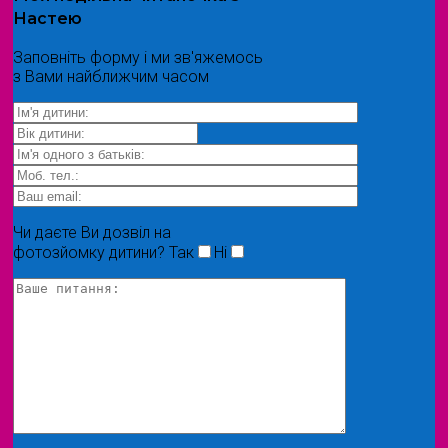
Настею
Заповніть форму і ми зв'яжемось
з Вами найближчим часом
Чи даєте Ви дозвіл на
фотозйомку дитини?
Так
Ні