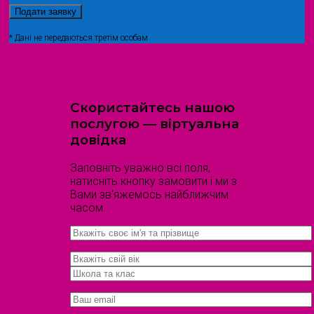
* Дані не передаються третім особам
Скористайтесь нашою
послугою — віртуальна
довідка
Заповніть уважно всі поля,
натисніть кнопку замовити і ми з
Вами зв'яжемось найближчим
часом.