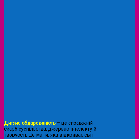
Дитяча обдарованість
–
це справжній
скарб суспільства, джерело інтелекту й
творчості. Це магія, яка відкриває світ