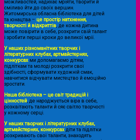
можливостей, надихає мріяти, творити й
сміливо йти до своїх вершин.
Житомирська обласна бібліотека для дітей
та юнацтва –
це простір натхнення,
творчості й відкриттів
, де кожна дитина
може повірити в себе, розкрити свій талант
і зробити перші кроки до великої мрії.
У наших різноманітних творчих і
літературних клубах, артмайстернях,
конкурсах
ми допомагаємо дітям,
підліткам та молоді розкрити свої
здібності, сформувати художній смак,
навчитися відчувати мистецтво й емоційно
зростати.
Наша бібліотека – це світ традицій і
цінностей
, де народжується віра в себе,
розквітають таланти й сяє світло творчості
у кожному серці.
У наших творчих і літературних клубах,
артмайстернях, конкурсах
діти та підлітки
розкривають свої таланти, знаходять