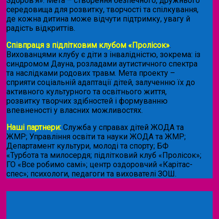
Здоров’я». Мета – створення безпечного, дружнього
середовища для розвитку, творчості та спілкування,
де кожна дитина може відчути підтримку, увагу й
радість відкриттів.
Співпраця з підлітковим клубом «Пролісок»
.
Вихованцями клубу є діти з інвалідністю, зокрема: із
синдромом Дауна, розладами аутистичного спектра
та наслідками родових травм. Мета проекту –
сприяти соціальній адаптації дітей, залученню їх до
активного культурного та освітнього життя,
розвитку творчих здібностей і формуванню
впевненості у власних можливостях.
Наші партнери:
Служба у справах дітей ЖОДА та
ЖМР; Управління освіти та науки ЖОДА та ЖМР;
Департамент культури, молоді та спорту; БФ
«Турбота та милосердя; підлітковий клуб «Пролісок»;
ГО «Все робимо самі»; центр оздоровчий «Карітас-
спес»;
психологи, педагоги та вихователі ЗОШ.