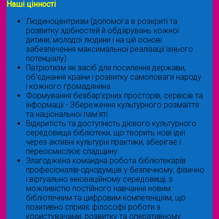
Наші цінності
Людиноцентризм (допомога в розкриті та
розвитку здібностей й обдарувань кожної
дитини, молодої людини і на цій основі
забезпечення максимальної реалізації їхнього
потенціалу)
Патріотизм як засіб для посилення держави,
об'єднання країни і розвитку самоповаги народу
і кожного громадянина
Формування безбар’єрних просторів, сервісів та
інформації - Збереження культурного розмаїття
та національної пам’яті
Відкритість та доступність дієвого культурного
середовища бібліотеки, що творить нові ідеї
через активні культурні практики, зберігає і
переосмислює спадщину
Злагоджена командна робота бібліотекарів
професіоналів-однодумців у безпечному, фізично
і віртуально інноваційному середовищі, з
можливістю постійного навчання новим
бібліотечним та цифровим компетенціям, що
позитивно сприяє філософії роботи з
користувачами, розвитку та оперативному