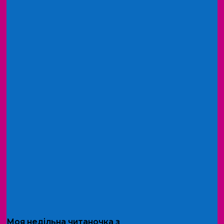
Моя
недільна читаночка
з