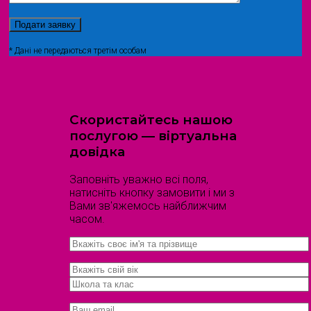
* Дані не передаються третім особам
Скористайтесь нашою
послугою — віртуальна
довідка
Заповніть уважно всі поля,
натисніть кнопку замовити і ми з
Вами зв'яжемось найближчим
часом.