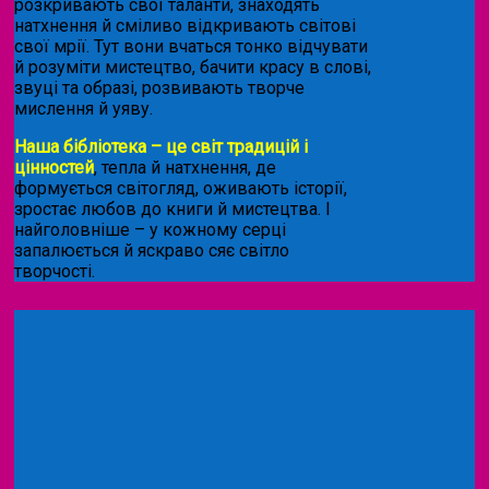
розкривають свої таланти, знаходять
натхнення й сміливо відкривають світові
свої мрії. Тут вони вчаться тонко відчувати
й розуміти мистецтво, бачити красу в слові,
звуці та образі, розвивають творче
мислення й уяву.
Наша бібліотека – це світ традицій і
цінностей
, тепла й натхнення, де
формується світогляд, оживають історії,
зростає любов до книги й мистецтва. І
найголовніше – у кожному серці
запалюється й яскраво сяє світло
творчості.