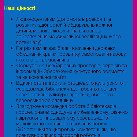
Наші цінності
Людиноцентризм (допомога в розкриті та
розвитку здібностей й обдарувань кожної
дитини, молодої людини і на цій основі
забезпечення максимальної реалізації їхнього
потенціалу)
Патріотизм як засіб для посилення держави,
об'єднання країни і розвитку самоповаги народу
і кожного громадянина
Формування безбар’єрних просторів, сервісів та
інформації - Збереження культурного розмаїття
та національної пам’яті
Відкритість та доступність дієвого культурного
середовища бібліотеки, що творить нові ідеї
через активні культурні практики, зберігає і
переосмислює спадщину
Злагоджена командна робота бібліотекарів
професіоналів-однодумців у безпечному, фізично
і віртуально інноваційному середовищі, з
можливістю постійного навчання новим
бібліотечним та цифровим компетенціям, що
позитивно сприяє філософії роботи з