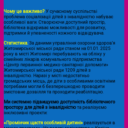
Чому це важливо?
У сучасному суспільстві
проблема соціалізації дітей з інвалідністю набуває
особливої ваги. Створюючи доступний простір,
бібліотека відкриває можливості для розвитку,
підтримки й упевненості кожного відвідувача.
Статистика.
За даними управління охорони здоров’я
Житомирської міської ради станом на 01.01. 2025
року в місті Житомирі перебувають на обліку у
сімейних лікарів комунального підприємства
«Центр первинної медико-санітарної допомоги»
Житомирської міської ради 1209 дітей з
інвалідністю. Наразі у місті недостатньо
громадських місць, де діти з особливими освітніми
потребами могли б безперешкодно проводити
змістовне дозвілля та проходити реабілітацію.
Ми системно підвищуємо доступність бібліотечного
простору для дітей з інвалідністю
та реалізуємо
інклюзивні проекти:
«Промінчик щастя особливій дитині»
реалізується в