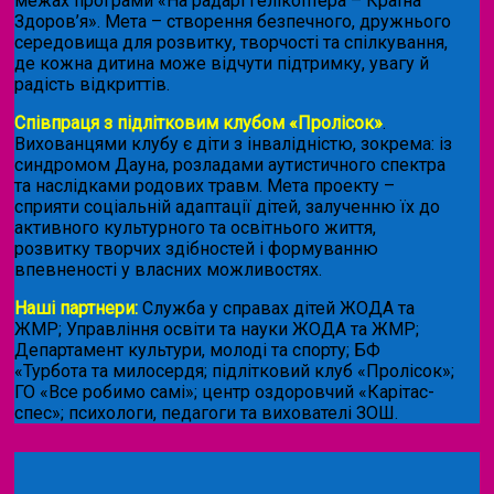
межах програми «На радарі гелікоптера – Країна
Здоров’я». Мета – створення безпечного, дружнього
середовища для розвитку, творчості та спілкування,
де кожна дитина може відчути підтримку, увагу й
радість відкриттів.
Співпраця з підлітковим клубом «Пролісок»
.
Вихованцями клубу є діти з інвалідністю, зокрема: із
синдромом Дауна, розладами аутистичного спектра
та наслідками родових травм. Мета проекту –
сприяти соціальній адаптації дітей, залученню їх до
активного культурного та освітнього життя,
розвитку творчих здібностей і формуванню
впевненості у власних можливостях.
Наші партнери:
Служба у справах дітей ЖОДА та
ЖМР; Управління освіти та науки ЖОДА та ЖМР;
Департамент культури, молоді та спорту; БФ
«Турбота та милосердя; підлітковий клуб «Пролісок»;
ГО «Все робимо самі»; центр оздоровчий «Карітас-
спес»;
психологи, педагоги та вихователі ЗОШ.