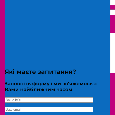
Що бажаєте замовити:
Екскурсія
Локація
Які маєте запитання?
Заповніть форму і ми зв'яжемось з
Вами найближчим часом
*Дані не передаються третім особам
Екскурсія/локація