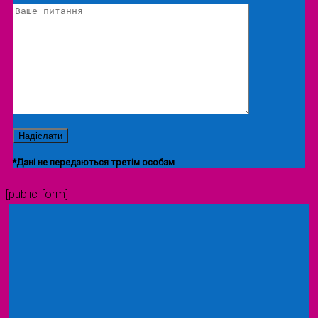
*Дані не передаються третім особам
[public-form]