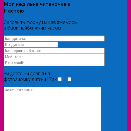
Моя
недільна читаночка
з
Настею
Заповніть форму і ми зв'яжемось
з Вами найближчим часом
Чи даєте Ви дозвіл на
фотозйомку дитини?
Так
Ні