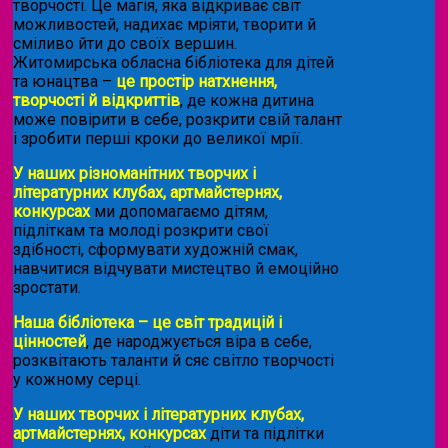
творчості. Це магія, яка відкриває світ
можливостей, надихає мріяти, творити й
сміливо йти до своїх вершин.
Житомирська обласна бібліотека для дітей
та юнацтва –
це простір натхнення,
творчості й відкриттів
, де кожна дитина
може повірити в себе, розкрити свій талант
і зробити перші кроки до великої мрії.
У наших різноманітних творчих і
літературних клубах, артмайстернях,
конкурсах
ми допомагаємо дітям,
підліткам та молоді розкрити свої
здібності, сформувати художній смак,
навчитися відчувати мистецтво й емоційно
зростати.
Наша бібліотека – це світ традицій і
цінностей
, де народжується віра в себе,
розквітають таланти й сяє світло творчості
у кожному серці.
У наших творчих і літературних клубах,
артмайстернях, конкурсах
діти та підлітки