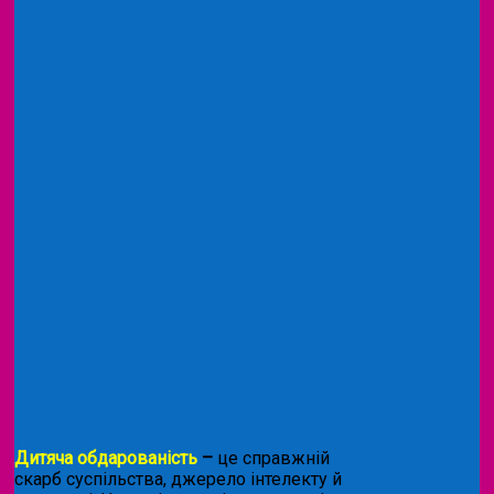
Дитяча обдарованість
–
це справжній
скарб суспільства, джерело інтелекту й