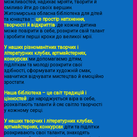
можливостей, надихає мріяти, творити й
сміливо йти до своїх вершин.
Житомирська обласна бібліотека для дітей
та юнацтва –
це простір натхнення,
творчості й відкриттів
, де кожна дитина
може повірити в себе, розкрити свій талант
і зробити перші кроки до великої мрії.
У наших різноманітних творчих і
літературних клубах, артмайстернях,
конкурсах
ми допомагаємо дітям,
підліткам та молоді розкрити свої
здібності, сформувати художній смак,
навчитися відчувати мистецтво й емоційно
зростати.
Наша бібліотека – це світ традицій і
цінностей
, де народжується віра в себе,
розквітають таланти й сяє світло творчості
у кожному серці.
У наших творчих і літературних клубах,
артмайстернях, конкурсах
діти та підлітки
розкривають свої таланти, знаходять