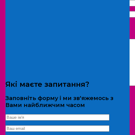
Що бажаєте замовити:
Екскурсія
Локація
Які маєте запитання?
Заповніть форму і ми зв'яжемось з
Вами найближчим часом
*Дані не передаються третім особам
Екскурсія/локація