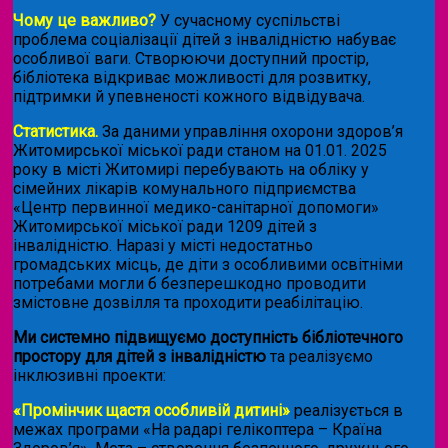
Чому це важливо?
У сучасному суспільстві
проблема соціалізації дітей з інвалідністю набуває
особливої ваги. Створюючи доступний простір,
бібліотека відкриває можливості для розвитку,
підтримки й упевненості кожного відвідувача.
Статистика.
За даними управління охорони здоров’я
Житомирської міської ради станом на 01.01. 2025
року в місті Житомирі перебувають на обліку у
сімейних лікарів комунального підприємства
«Центр первинної медико-санітарної допомоги»
Житомирської міської ради 1209 дітей з
інвалідністю. Наразі у місті недостатньо
громадських місць, де діти з особливими освітніми
потребами могли б безперешкодно проводити
змістовне дозвілля та проходити реабілітацію.
Ми системно підвищуємо доступність бібліотечного
простору для дітей з інвалідністю
та реалізуємо
інклюзивні проекти:
«Промінчик щастя особливій дитині»
реалізується в
межах програми «На радарі гелікоптера – Країна