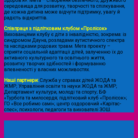
Здоров’я». Мета – створення безпечного, дружнього
середовища для розвитку, творчості та спілкування,
де кожна дитина може відчути підтримку, увагу й
радість відкриттів.
Співпраця з підлітковим клубом «Пролісок»
.
Вихованцями клубу є діти з інвалідністю, зокрема: із
синдромом Дауна, розладами аутистичного спектра
та наслідками родових травм. Мета проекту –
сприяти соціальній адаптації дітей, залученню їх до
активного культурного та освітнього життя,
розвитку творчих здібностей і формуванню
впевненості у власних можливостях.
Наші партнери:
Служба у справах дітей ЖОДА та
ЖМР; Управління освіти та науки ЖОДА та ЖМР;
Департамент культури, молоді та спорту; БФ
«Турбота та милосердя; підлітковий клуб «Пролісок»;
ГО «Все робимо самі»; центр оздоровчий «Карітас-
спес»;
психологи, педагоги та вихователі ЗОШ.