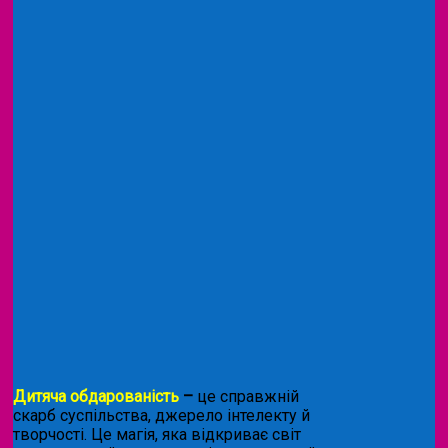
Дитяча обдарованість
–
це справжній
скарб суспільства, джерело інтелекту й
творчості. Це магія, яка відкриває світ