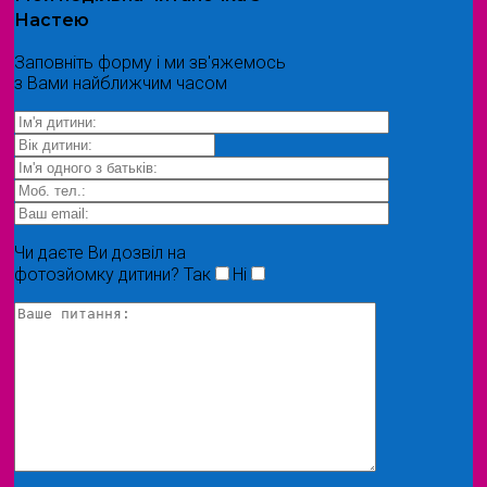
Настею
Заповніть форму і ми зв'яжемось
з Вами найближчим часом
Чи даєте Ви дозвіл на
фотозйомку дитини?
Так
Ні