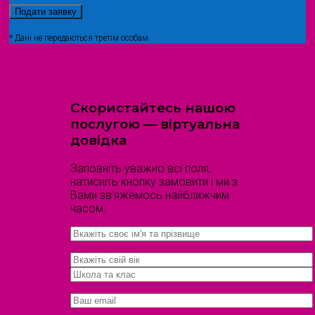
* Дані не передаються третім особам
Скористайтесь нашою
послугою — віртуальна
довідка
Заповніть уважно всі поля,
натисніть кнопку замовити і ми з
Вами зв'яжемось найближчим
часом.