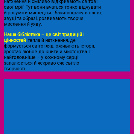
натхнення й сміливо відкривають світові
свої мрії. Тут вони вчаться тонко відчувати
й розуміти мистецтво, бачити красу в слові,
звуці та образі, розвивають творче
мислення й уяву.
Наша бібліотека – це світ традицій і
цінностей
, тепла й натхнення, де
формується світогляд, оживають історії,
зростає любов до книги й мистецтва. І
найголовніше – у кожному серці
запалюється й яскраво сяє світло
творчості.