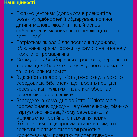
Наші цінності
Людиноцентризм (допомога в розкриті та
розвитку здібностей й обдарувань кожної
дитини, молодої людини і на цій основі
забезпечення максимальної реалізації їхнього
потенціалу)
Патріотизм як засіб для посилення держави,
об'єднання країни і розвитку самоповаги народу
і кожного громадянина
Формування безбар’єрних просторів, сервісів та
інформації - Збереження культурного розмаїття
та національної пам’яті
Відкритість та доступність дієвого культурного
середовища бібліотеки, що творить нові ідеї
через активні культурні практики, зберігає і
переосмислює спадщину
Злагоджена командна робота бібліотекарів
професіоналів-однодумців у безпечному, фізично
і віртуально інноваційному середовищі, з
можливістю постійного навчання новим
бібліотечним та цифровим компетенціям, що
позитивно сприяє філософії роботи з
користувачами, розвитку та оперативному