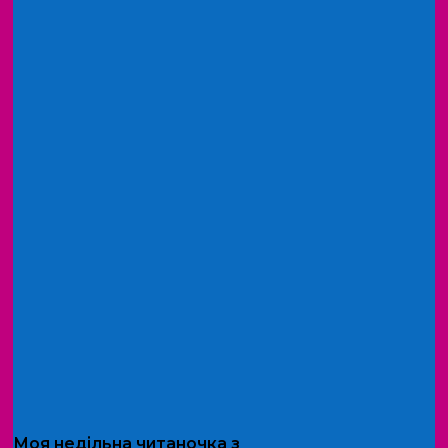
Моя
недільна читаночка
з