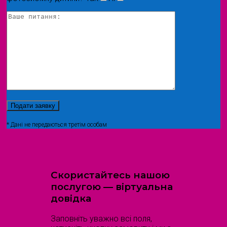
* Дані не передаються третім особам
Скористайтесь нашою
послугою — віртуальна
довідка
Заповніть уважно всі поля,