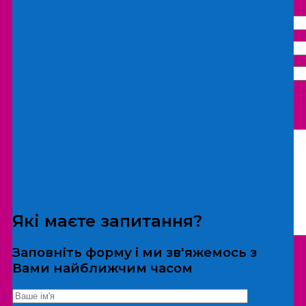
Що бажаєте замовити:
Екскурсія
Локація
Які маєте запитання?
Заповніть форму і ми зв'яжемось з
Вами найближчим часом
*Дані не передаються третім особам