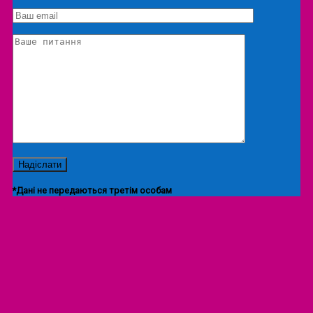
Екскурсія/локація
*Дані не передаються третім особам