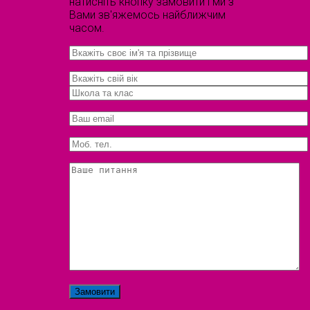
натисніть кнопку замовити і ми з
Вами зв'яжемось найближчим
часом.