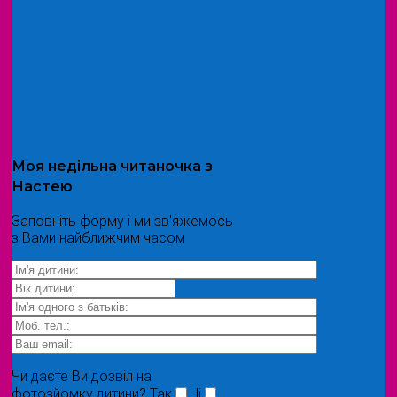
Моя
недільна читаночка
з
Настею
Заповніть форму і ми зв'яжемось
з Вами найближчим часом
Чи даєте Ви дозвіл на
фотозйомку дитини?
Так
Ні