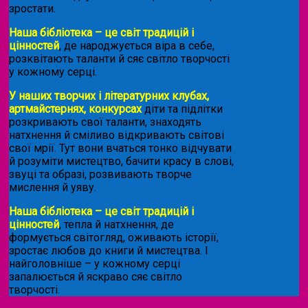
зростати.
Наша бібліотека – це світ традицій і
цінностей
, де народжується віра в себе,
розквітають таланти й сяє світло творчості
у кожному серці.
У наших творчих і літературних клубах,
артмайстернях, конкурсах
діти та підлітки
розкривають свої таланти, знаходять
натхнення й сміливо відкривають світові
свої мрії. Тут вони вчаться тонко відчувати
й розуміти мистецтво, бачити красу в слові,
звуці та образі, розвивають творче
мислення й уяву.
Наша бібліотека – це світ традицій і
цінностей
, тепла й натхнення, де
формується світогляд, оживають історії,
зростає любов до книги й мистецтва. І
найголовніше – у кожному серці
запалюється й яскраво сяє світло
творчості.