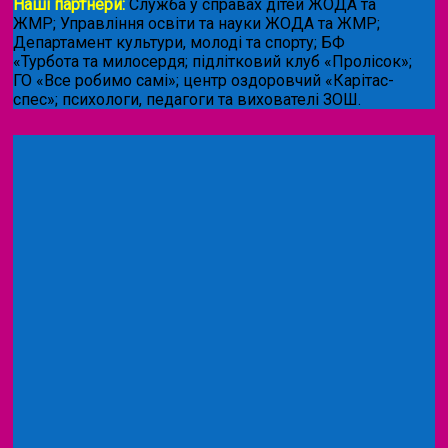
Наші партнери:
Служба у справах дітей ЖОДА та
ЖМР; Управління освіти та науки ЖОДА та ЖМР;
Департамент культури, молоді та спорту; БФ
«Турбота та милосердя; підлітковий клуб «Пролісок»;
ГО «Все робимо самі»; центр оздоровчий «Карітас-
спес»;
психологи, педагоги та вихователі ЗОШ.