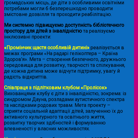
громадських місць, де діти з особливими освітніми
потребами могли б безперешкодно проводити
змістовне дозвілля та проходити реабілітацію.
Ми системно підвищуємо доступність бібліотечного
простору для дітей з інвалідністю
та реалізуємо
інклюзивні проекти:
«Промінчик щастя особливій дитині»
реалізується в
межах програми «На радарі гелікоптера – Країна
Здоров’я». Мета – створення безпечного, дружнього
середовища для розвитку, творчості та спілкування,
де кожна дитина може відчути підтримку, увагу й
радість відкриттів.
Співпраця з підлітковим клубом «Пролісок»
.
Вихованцями клубу є діти з інвалідністю, зокрема: із
синдромом Дауна, розладами аутистичного спектра
та наслідками родових травм. Мета проекту –
сприяти соціальній адаптації дітей, залученню їх до
активного культурного та освітнього життя,
розвитку творчих здібностей і формуванню
впевненості у власних можливостях.