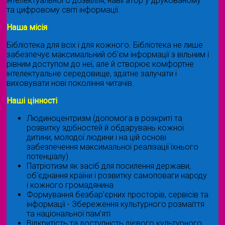
інтелектуального дозвілля, навігатор у друкованому
та цифровому світі інформації.
Наша місія
Бібліотека для всіх і для кожного. Бібліотека не лише
забезпечує максимальний об'єм інформації з вільним і
рівним доступом до неї, але й створює комфортне
інтелектуальне середовище, здатне залучати і
виховувати нові покоління читачів.
Наші цінності
Людиноцентризм (допомога в розкриті та
розвитку здібностей й обдарувань кожної
дитини, молодої людини і на цій основі
забезпечення максимальної реалізації їхнього
потенціалу)
Патріотизм як засіб для посилення держави,
об'єднання країни і розвитку самоповаги народу
і кожного громадянина
Формування безбар’єрних просторів, сервісів та
інформації - Збереження культурного розмаїття
та національної пам’яті
Відкритість та доступність дієвого культурного