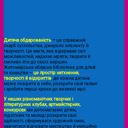
Дитяча обдарованість
–
це справжній
скарб суспільства, джерело інтелекту й
творчості. Це магія, яка відкриває світ
можливостей, надихає мріяти, творити й
сміливо йти до своїх вершин.
Житомирська обласна бібліотека для дітей
та юнацтва –
це простір натхнення,
творчості й відкриттів
, де кожна дитина
може повірити в себе, розкрити свій талант
і зробити перші кроки до великої мрії.
У наших різноманітних творчих і
літературних клубах, артмайстернях,
конкурсах
ми допомагаємо дітям,
підліткам та молоді розкрити свої
здібності, сформувати художній смак,
навчитися відчувати мистецтво й емоційно