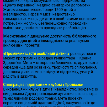
сімейних лікарів комунального підприємства
«Центр первинної медико-санітарної допомоги»
Житомирської міської ради 1209 дітей з
інвалідністю. Наразі у місті недостатньо
громадських місць, де діти з особливими освітніми
потребами могли б безперешкодно проводити
змістовне дозвілля та проходити реабілітацію.
Ми системно підвищуємо доступність бібліотечного
простору для дітей з інвалідністю
та реалізуємо
інклюзивні проекти:
«Промінчик щастя особливій дитині»
реалізується в
межах програми «На радарі гелікоптера – Країна
Здоров’я». Мета – створення безпечного, дружнього
середовища для розвитку, творчості та спілкування,
де кожна дитина може відчути підтримку, увагу й
радість відкриттів.
Співпраця з підлітковим клубом «Пролісок»
.
Вихованцями клубу є діти з інвалідністю, зокрема: із
синдромом Дауна, розладами аутистичного спектра
та наслідками родових травм. Мета проекту –
сприяти соціальній адаптації дітей, залученню їх до