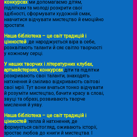
конкурсах
ми допомагаємо дітям,
підліткам та молоді розкрити свої
здібності, сформувати художній смак,
навчитися відчувати мистецтво й емоційно
зростати.
Наша бібліотека – це світ традицій і
цінностей
, де народжується віра в себе,
розквітають таланти й сяє світло творчості
у кожному серці.
У наших творчих і літературних клубах,
артмайстернях, конкурсах
діти та підлітки
розкривають свої таланти, знаходять
натхнення й сміливо відкривають світові
свої мрії. Тут вони вчаться тонко відчувати
й розуміти мистецтво, бачити красу в слові,
звуці та образі, розвивають творче
мислення й уяву.
Наша бібліотека – це світ традицій і
цінностей
, тепла й натхнення, де
формується світогляд, оживають історії,
зростає любов до книги й мистецтва. І