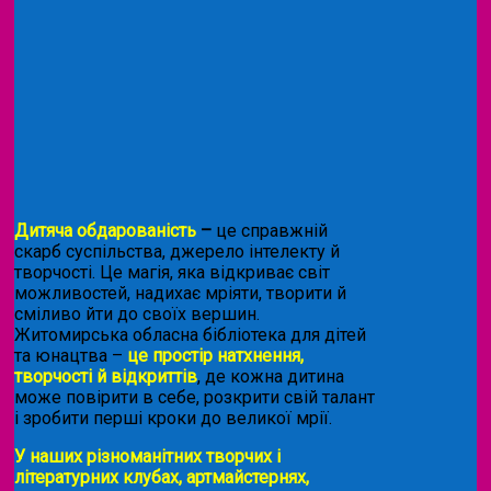
Дитяча обдарованість
–
це справжній
скарб суспільства, джерело інтелекту й
творчості. Це магія, яка відкриває світ
можливостей, надихає мріяти, творити й
сміливо йти до своїх вершин.
Житомирська обласна бібліотека для дітей
та юнацтва –
це простір натхнення,
творчості й відкриттів
, де кожна дитина
може повірити в себе, розкрити свій талант
і зробити перші кроки до великої мрії.
У наших різноманітних творчих і
літературних клубах, артмайстернях,