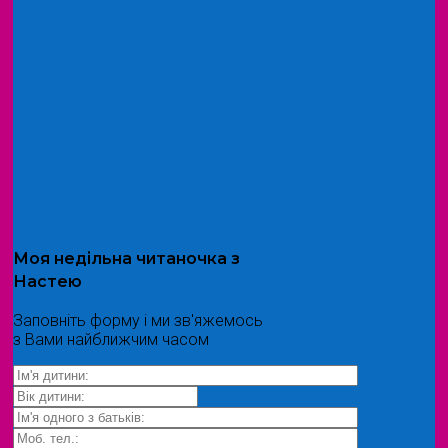
Моя
недільна читаночка
з
Настею
Заповніть форму і ми зв'яжемось
з Вами найближчим часом