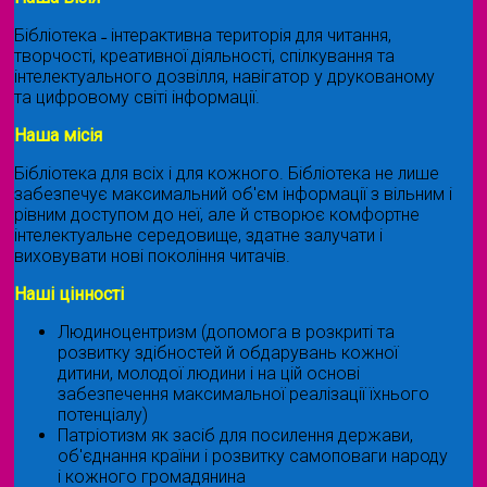
Бібліотека ˗ інтерактивна територія для читання,
творчості, креативної діяльності, спілкування та
інтелектуального дозвілля, навігатор у друкованому
та цифровому світі інформації.
Наша місія
Бібліотека для всіх і для кожного. Бібліотека не лише
забезпечує максимальний об'єм інформації з вільним і
рівним доступом до неї, але й створює комфортне
інтелектуальне середовище, здатне залучати і
виховувати нові покоління читачів.
Наші цінності
Людиноцентризм (допомога в розкриті та
розвитку здібностей й обдарувань кожної
дитини, молодої людини і на цій основі
забезпечення максимальної реалізації їхнього
потенціалу)
Патріотизм як засіб для посилення держави,
об'єднання країни і розвитку самоповаги народу
і кожного громадянина