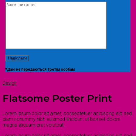
*Дані не передаються третім особам
Design
Flatsome Poster Print
Lorem ipsum dolor sit amet, consectetuer adipiscing elit, sed
diam nonummy nibh euismod tincidunt ut laoreet dolore
magna aliquam erat volutpat.
Lorem ipsum dolor sit amet, consectetuer adipiscing elit, sed