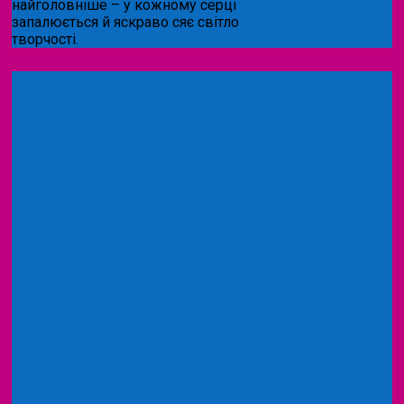
найголовніше – у кожному серці
запалюється й яскраво сяє світло
творчості.