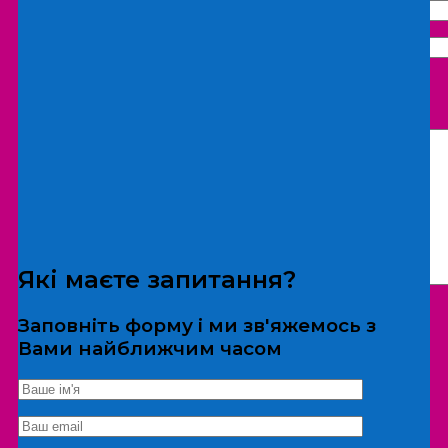
Що бажаєте замовити:
Екскурсія
Локація
Які маєте запитання?
Заповніть форму і ми зв'яжемось з
Вами найближчим часом
*Дані не передаються третім особам
Екскурсія/локація