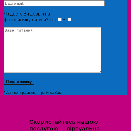
Чи даєте Ви дозвіл на
фотозйомку дитини?
Так
Ні
* Дані не передаються третім особам
Скористайтесь нашою
послугою — віртуальна