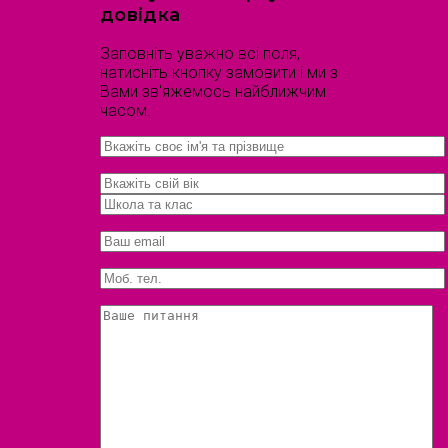
довідка
Заповніть уважно всі поля,
натисніть кнопку замовити і ми з
Вами зв'яжемось найближчим
часом.