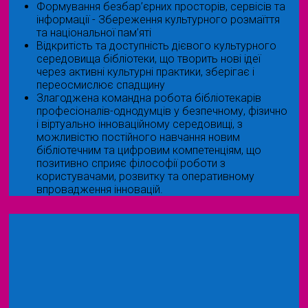
Формування безбар’єрних просторів, сервісів та
інформації - Збереження культурного розмаїття
та національної пам’яті
Відкритість та доступність дієвого культурного
середовища бібліотеки, що творить нові ідеї
через активні культурні практики, зберігає і
переосмислює спадщину
Злагоджена командна робота бібліотекарів
професіоналів-однодумців у безпечному, фізично
і віртуально інноваційному середовищі, з
можливістю постійного навчання новим
бібліотечним та цифровим компетенціям, що
позитивно сприяє філософії роботи з
користувачами, розвитку та оперативному
впровадження інновацій.