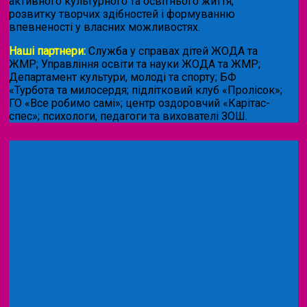
активного культурного та освітнього життя,
розвитку творчих здібностей і формуванню
впевненості у власних можливостях.
Наші партнери:
Служба у справах дітей ЖОДА та
ЖМР; Управління освіти та науки ЖОДА та ЖМР;
Департамент культури, молоді та спорту; БФ
«Турбота та милосердя; підлітковий клуб «Пролісок»;
ГО «Все робимо самі»; центр оздоровчий «Карітас-
спес»;
психологи, педагоги та вихователі ЗОШ.