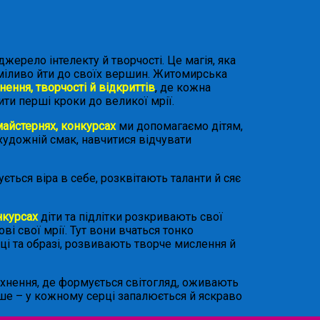
джерело інтелекту й творчості. Це магія, яка
сміливо йти до своїх вершин.
Житомирська
нення, творчості й відкриттів
, де кожна
ити перші кроки до великої мрії.
майстернях, конкурсах
ми допомагаємо дітям,
 художній смак, навчитися відчувати
ується віра в себе, розквітають таланти й сяє
нкурсах
діти та підлітки розкривають свої
ві свої мрії. Тут вони вчаться тонко
уці та образі, розвивають творче мислення й
атхнення, де формується світогляд, оживають
ніше – у кожному серці запалюється й яскраво