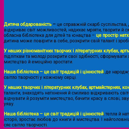
Дитяча обдарованість
–
це справжній скарб суспільства, 
відкриває світ можливостей, надихає мріяти, творити й 
обласна бібліотека для дітей та юнацтва –
це простір натх
дитина може повірити в себе, розкрити свій талант і зроб
У наших різноманітних творчих і літературних клубах, арт
підліткам та молоді розкрити свої здібності, сформувати
мистецтво й емоційно зростати.
Наша бібліотека – це світ традицій і цінностей
, де народж
світло творчості у кожному серці.
У наших творчих і літературних клубах, артмайстернях, ко
таланти, знаходять натхнення й сміливо відкривають світо
відчувати й розуміти мистецтво, бачити красу в слові, зв
уяву.
Наша бібліотека – це світ традицій і цінностей
, тепла й н
історії, зростає любов до книги й мистецтва. І найголов
сяє світло творчості.