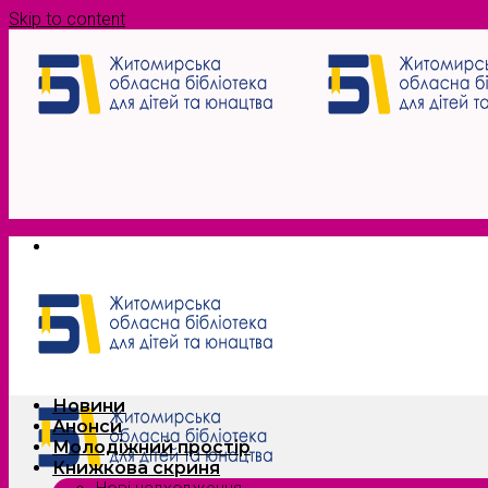
Skip to content
Новини
Анонси
Молодіжний простір
Книжкова скриня