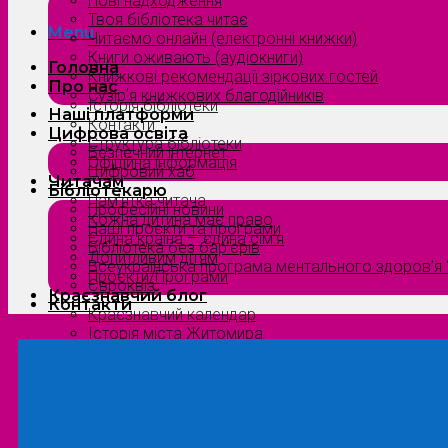
Нові надходження
Твоя бібліотека читає
Menu
Читаємо онлайн (електронні книжки)
Книги оживають (аудіокниги)
Головна
Книжкові рекомендації зіркових гостей
Про нас
Сузірʼя книжкових благодійників
Історія бібліотеки
Наші платформи
Контакти
Цифрова освіта
Структура бібліотеки
Безпечний інтернет
Офіційна інформація
Цифровий хаб
Читачам
Бібліотекарю
Пам’ятка читача
Професійні новини
Кожна дитина має право
Наші проєкти та програми
Єдина країна — єдина сім’я
Бібліотека без бар’єрів
Допитливим дітям
Всеукраїнська програма ментального здоров’я “
Проєкти/Програми
Євроквіз
Краєзнавчий блог
Контакти
Краєзнавчий календар
Історія міста Житомира
Біографи нашого краю
Природа Полісся
Літературна Житомирщина
Славетні імена нашого краю
Menu