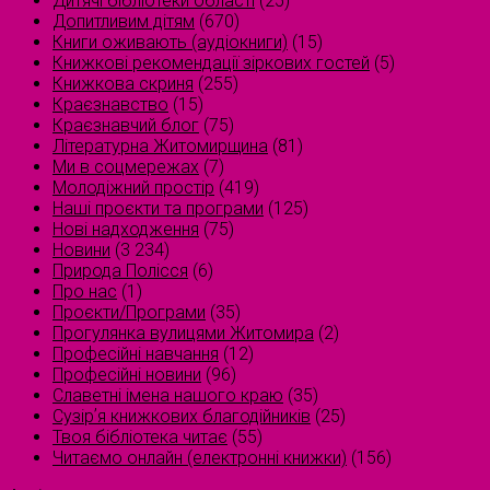
Дитячі бібліотеки області
(25)
Допитливим дітям
(670)
Книги оживають (аудіокниги)
(15)
Книжкові рекомендації зіркових гостей
(5)
Книжкова скриня
(255)
Краєзнавство
(15)
Краєзнавчий блог
(75)
Літературна Житомирщина
(81)
Ми в соцмережах
(7)
Молодіжний простір
(419)
Наші проєкти та програми
(125)
Нові надходження
(75)
Новини
(3 234)
Природа Полісся
(6)
Про нас
(1)
Проєкти/Програми
(35)
Прогулянка вулицями Житомира
(2)
Професійні навчання
(12)
Професійні новини
(96)
Славетні імена нашого краю
(35)
Сузірʼя книжкових благодійників
(25)
Твоя бібліотека читає
(55)
Читаємо онлайн (електронні книжки)
(156)