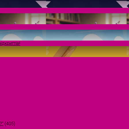
ідкриттів!
?"
(405)