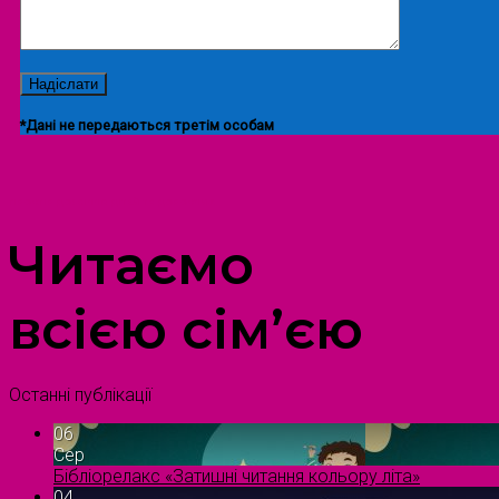
*Дані не передаються третім особам
ПРОСТІР ДОЗВІЛЛЯ ДІТЕЙ ТА ДОРОСЛИХ
Читаємо
всією сім’єю
Останні публікації
06
Сер
Бібліорелакс «Затишні читання кольору літа»
04