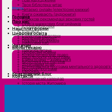
Нові надходження
Твоя бібліотека читає
Menu
Читаємо онлайн (електронні книжки)
Книги оживають (аудіокниги)
Головна
Книжкові рекомендації зіркових гостей
Про нас
Сузірʼя книжкових благодійників
Історія бібліотеки
Наші платформи
Контакти
Цифрова освіта
Структура бібліотеки
Безпечний інтернет
Офіційна інформація
Цифровий хаб
Читачам
Бібліотекарю
Пам’ятка читача
Професійні новини
Кожна дитина має право
Наші проєкти та програми
Єдина країна — єдина сім’я
Бібліотека без бар’єрів
Допитливим дітям
Всеукраїнська програма ментального здоров’я “
Проєкти/Програми
Євроквіз
Краєзнавчий блог
Контакти
Краєзнавчий календар
Історія міста Житомира
Біографи нашого краю
Природа Полісся
Літературна Житомирщина
Славетні імена нашого краю
Menu