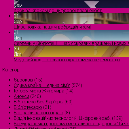
Сер
Крок за кроком до цифрової впевненості
01
Сер
Щира подяка нашим добродійникам!
31
Лип
Серпень у бібліотеці — час яскравих вражень і нових в
30
Лип
Медовий код Поліського краю: імена переможців
Категорії
Євроквіз
(15)
Єдина країна — єдина сім’я
(574)
Історія міста Житомира
(14)
Анонси
(240)
Бібліотека без бар'єрів
(60)
Бібліотекарю
(21)
Біографи нашого краю
(8)
Відділ інноваційних технологій. Цифровий хаб.
(139)
Всеукраїнська програма ментального здоров'я "Ти як