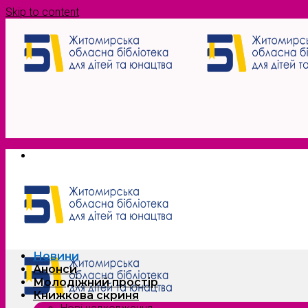
Skip to content
Новини
Анонси
Молодіжний простір
Книжкова скриня