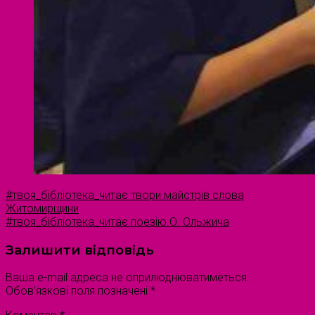
#твоя_бібліотека_читає твори майстрів слова
Житомирщини
#твоя_бібліотека_читає поезію О. Ольжича
Залишити відповідь
Ваша e-mail адреса не оприлюднюватиметься.
Обов’язкові поля позначені
*