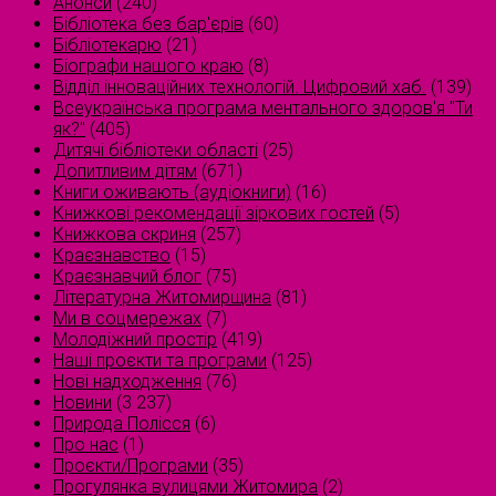
Анонси
(240)
Бібліотека без бар'єрів
(60)
Бібліотекарю
(21)
Біографи нашого краю
(8)
Відділ інноваційних технологій. Цифровий хаб.
(139)
Всеукраїнська програма ментального здоров'я "Ти
як?"
(405)
Дитячі бібліотеки області
(25)
Допитливим дітям
(671)
Книги оживають (аудіокниги)
(16)
Книжкові рекомендації зіркових гостей
(5)
Книжкова скриня
(257)
Краєзнавство
(15)
Краєзнавчий блог
(75)
Літературна Житомирщина
(81)
Ми в соцмережах
(7)
Молодіжний простір
(419)
Наші проєкти та програми
(125)
Нові надходження
(76)
Новини
(3 237)
Природа Полісся
(6)
Про нас
(1)
Проєкти/Програми
(35)
Прогулянка вулицями Житомира
(2)