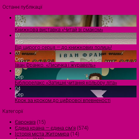
Останні публікації
10
Сер
Книжкова виставка «Читай зі смаком»
07
Сер
Від щирого серця — до книжкових полиць!
07
Сер
Іван Франко. «Лисичка і журавель»
06
Сер
Бібліорелакс «Затишні читання кольору літа»
04
Сер
Крок за кроком до цифрової впевненості
Категорії
Євроквіз
(15)
Єдина країна — єдина сім’я
(574)
Історія міста Житомира
(14)