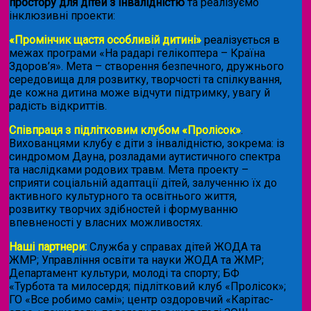
простору для дітей з інвалідністю
та реалізуємо
інклюзивні проекти:
«Промінчик щастя особливій дитині»
реалізується в
межах програми «На радарі гелікоптера – Країна
Здоров’я». Мета – створення безпечного, дружнього
середовища для розвитку, творчості та спілкування,
де кожна дитина може відчути підтримку, увагу й
радість відкриттів.
Співпраця з підлітковим клубом «Пролісок»
.
Вихованцями клубу є діти з інвалідністю, зокрема: із
синдромом Дауна, розладами аутистичного спектра
та наслідками родових травм. Мета проекту –
сприяти соціальній адаптації дітей, залученню їх до
активного культурного та освітнього життя,
розвитку творчих здібностей і формуванню
впевненості у власних можливостях.
Наші партнери:
Служба у справах дітей ЖОДА та
ЖМР; Управління освіти та науки ЖОДА та ЖМР;
Департамент культури, молоді та спорту; БФ
«Турбота та милосердя; підлітковий клуб «Пролісок»;
ГО «Все робимо самі»; центр оздоровчий «Карітас-