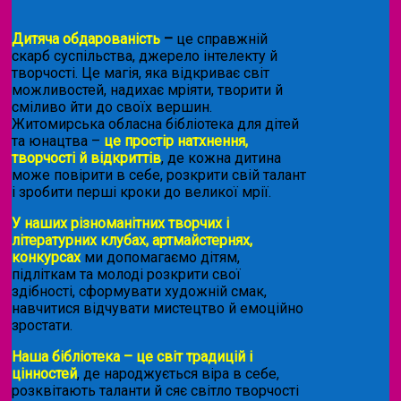
Дитяча обдарованість
–
це справжній
скарб суспільства, джерело інтелекту й
творчості. Це магія, яка відкриває світ
можливостей, надихає мріяти, творити й
сміливо йти до своїх вершин.
Житомирська обласна бібліотека для дітей
та юнацтва –
це простір натхнення,
творчості й відкриттів
, де кожна дитина
може повірити в себе, розкрити свій талант
і зробити перші кроки до великої мрії.
У наших різноманітних творчих і
літературних клубах, артмайстернях,
конкурсах
ми допомагаємо дітям,
підліткам та молоді розкрити свої
здібності, сформувати художній смак,
навчитися відчувати мистецтво й емоційно
зростати.
Наша бібліотека – це світ традицій і
цінностей
, де народжується віра в себе,
розквітають таланти й сяє світло творчості