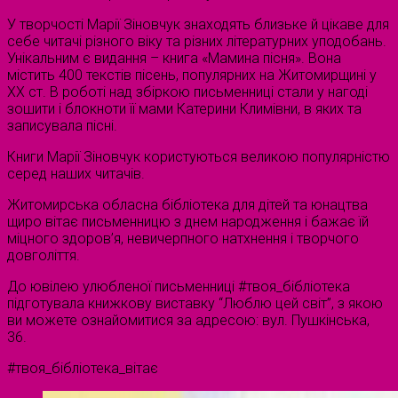
У творчості Марії Зіновчук знаходять близьке й цікаве для
себе читачі різного віку та різних літературних уподобань.
Унікальним є видання – книга «Мамина пісня». Вона
містить 400 текстів пісень, популярних на Житомирщині у
ХХ ст. В роботі над збіркою письменниці стали у нагоді
зошити і блокноти її мами Катерини Климівни, в яких та
записувала пісні.
Книги Марії Зіновчук користуються великою популярністю
серед наших читачів.
Житомирська обласна бібліотека для дітей та юнацтва
щиро вітає письменницю з днем народження і бажає їй
міцного здоров’я, невичерпного натхнення і творчого
довголіття.
До ювілею улюбленої письменниці #твоя_бібліотека
підготувала книжкову виставку “Люблю цей світ”, з якою
ви можете ознайомитися за адресою: вул. Пушкінська,
36.
#твоя_бібліотека_вітає