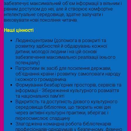
забезпечує максимальний об'єм інформації з вільним і
рівним доступом до неї, але й створює комфортне
інтелектуальне середовище, здатне залучати і
виховувати нові покоління читачів.
Наші цінності
Людиноцентризм (допомога в розкриті та
розвитку здібностей й обдарувань кожної
дитини, молодої людини і на цій основі
забезпечення максимальної реалізації їхнього
потенціалу)
Патріотизм як засіб для посилення держави,
об'єднання країни і розвитку самоповаги народу
і кожного громадянина
Формування безбар’єрних просторів, сервісів та
інформації - Збереження культурного розмаїття
та національної пам’яті
Відкритість та доступність дієвого культурного
середовища бібліотеки, що творить нові ідеї
через активні культурні практики, зберігає і
переосмислює спадщину
Злагоджена командна робота бібліотекарів
професіоналів-однодумців у безпечному, фізично