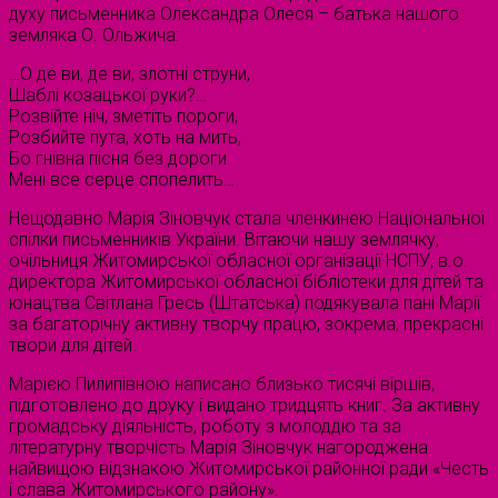
духу письменника Олександра Олеся – батька нашого
земляка О. Ольжича:
…О де ви, де ви, злотні струни,
Шаблі козацької руки?…
Розвійте ніч, зметіть пороги,
Розбийте пута, хоть на мить,
Бо гнівна пісня без дороги
Мені все серце спопелить…
Нещодавно Марія Зіновчук стала членкинею Національної
спілки письменників України. Вітаючи нашу землячку,
очільниця Житомирської обласної організації НСПУ, в.о.
директора Житомирської обласної бібліотеки для дітей та
юнацтва Світлана Гресь (Штатська) подякувала пані Марії
за багаторічну активну творчу працю, зокрема, прекрасні
твори для дітей.
Марією Пилипівною написано близько тисячі віршів,
підготовлено до друку і видано тридцять книг. За активну
громадську діяльність, роботу з молоддю та за
літературну творчість Марія Зіновчук нагороджена
найвищою відзнакою Житомирської районної ради «Честь
і слава Житомирського району».