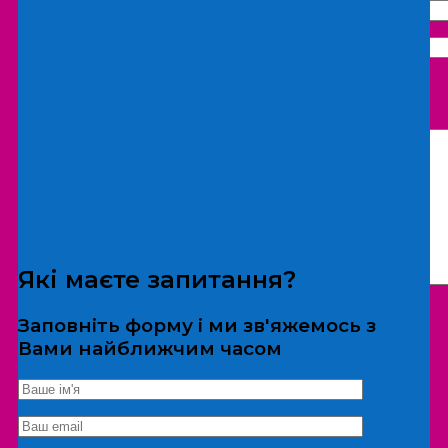
Що бажаєте замовити:
Екскурсія
Локація
Які маєте запитання?
Заповніть форму і ми зв'яжемось з
Вами найближчим часом
*Дані не передаються третім особам
Екскурсія/локація