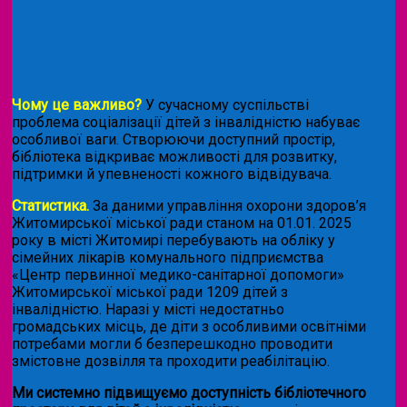
Чому це важливо?
У сучасному суспільстві
проблема соціалізації дітей з інвалідністю набуває
особливої ваги. Створюючи доступний простір,
бібліотека відкриває можливості для розвитку,
підтримки й упевненості кожного відвідувача.
Статистика.
За даними управління охорони здоров’я
Житомирської міської ради станом на 01.01. 2025
року в місті Житомирі перебувають на обліку у
сімейних лікарів комунального підприємства
«Центр первинної медико-санітарної допомоги»
Житомирської міської ради 1209 дітей з
інвалідністю. Наразі у місті недостатньо
громадських місць, де діти з особливими освітніми
потребами могли б безперешкодно проводити
змістовне дозвілля та проходити реабілітацію.
Ми системно підвищуємо доступність бібліотечного