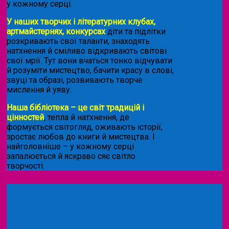
у кожному серці.
У наших творчих і літературних клубах,
артмайстернях, конкурсах
діти та підлітки
розкривають свої таланти, знаходять
натхнення й сміливо відкривають світові
свої мрії. Тут вони вчаться тонко відчувати
й розуміти мистецтво, бачити красу в слові,
звуці та образі, розвивають творче
мислення й уяву.
Наша бібліотека – це світ традицій і
цінностей
, тепла й натхнення, де
формується світогляд, оживають історії,
зростає любов до книги й мистецтва. І
найголовніше – у кожному серці
запалюється й яскраво сяє світло
творчості.