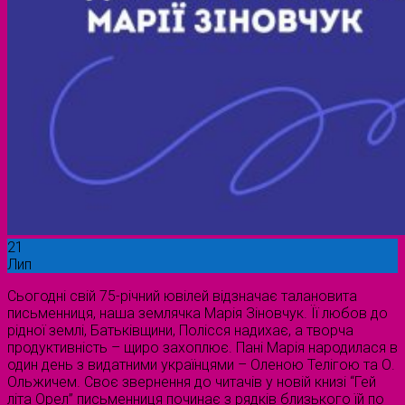
21
Лип
Сьогодні свій 75-річний ювілей відзначає талановита
письменниця, наша землячка Марія Зіновчук. Її любов до
рідної землі, Батьківщини, Полісся надихає, а творча
продуктивність – щиро захоплює. Пані Марія народилася в
один день з видатними українцями – Оленою Телігою та О.
Ольжичем. Своє звернення до читачів у новій книзі “Гей
літа Орел” письменниця починає з рядків близького їй по