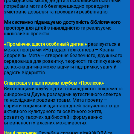
громадських місць, де діти з особливими освітніми
потребами могли б безперешкодно проводити
змістовне дозвілля та проходити реабілітацію.
Ми системно підвищуємо доступність бібліотечного
простору для дітей з інвалідністю
та реалізуємо
інклюзивні проекти:
«Промінчик щастя особливій дитині»
реалізується в
межах програми «На радарі гелікоптера – Країна
Здоров’я». Мета – створення безпечного, дружнього
середовища для розвитку, творчості та спілкування,
де кожна дитина може відчути підтримку, увагу й
радість відкриттів.
Співпраця з підлітковим клубом «Пролісок»
.
Вихованцями клубу є діти з інвалідністю, зокрема: із
синдромом Дауна, розладами аутистичного спектра
та наслідками родових травм. Мета проекту –
сприяти соціальній адаптації дітей, залученню їх до
активного культурного та освітнього життя,
розвитку творчих здібностей і формуванню
впевненості у власних можливостях.
Наші партнери:
Служба у справах дітей ЖОДА та