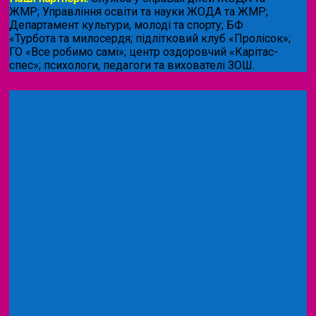
ЖМР; Управління освіти та науки ЖОДА та ЖМР;
Департамент культури, молоді та спорту; БФ
«Турбота та милосердя; підлітковий клуб «Пролісок»;
ГО «Все робимо самі»; центр оздоровчий «Карітас-
спес»;
психологи, педагоги та вихователі ЗОШ.