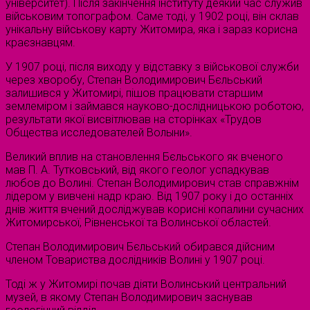
університет). Після закінчення інституту деякий час служив
військовим топографом. Саме тоді, у 1902 році, він склав
унікальну військову карту Житомира, яка і зараз корисна
краєзнавцям.
У 1907 році, після виходу у відставку з військової служби
через хворобу, Степан Володимирович Бєльський
залишився у Житомирі, пішов працювати старшим
землеміром і займався науково-дослідницькою роботою,
результати якої висвітлював на сторінках «Трудов
Общества исследователей Волыни».
Великий вплив на становлення Бєльського як вченого
мав П. А. Тутковський, від якого геолог успадкував
любов до Волині. Степан Володимирович став справжнім
лідером у вивчені надр краю. Від 1907 року і до останніх
днів життя вчений досліджував корисні копалини сучасних
Житомирської, Рівненської та Волинської областей.
Степан Володимирович Бєльський обирався дійсним
членом Товариства дослідників Волині у 1907 році.
Тоді ж у Житомирі почав діяти Волинський центральний
музей, в якому Степан Володимирович заснував