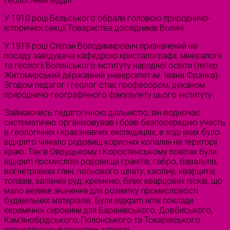
геологічний відділ.
У 1910 році Бєльського обрали головою природничо-
історичної секції Товариства дослідників Волині.
У 1919 році Степан Володимирович призначений на
посаду завідувача кафедрою кристалографії, мінералогії
та геології Волинського інституту народної освіти (тепер
Житомирський державний університет ім. Івана Франка).
Згодом педагог і геолог стає професором, деканом
природничо-географічного факультету цього інституту.
Займаючись педагогічною діяльністю, він водночас
систематично організовував і брав безпосередню участь
в геологічних і краєзнавчих експедиціях, в ході яких було
відкрито чимало родовищ корисних копалин на території
краю. Так в Овруцькому і Коростенському повітах були
відкриті промислові родовища гранітів, габро, базальтів,
вогнетривких глин, польового шпату, каоліну, кварцитів,
топазів, залізних руд, кременю, білих кварцових пісків, що
мало велике значення для розвитку промисловості
будівельних матеріалів. Були відкриті нові поклади
керамічної сировини для Баранівського, Довбиського,
Кам’янобрідського, Полонського та Токарівського
порцеляново-фаянсових заводів.