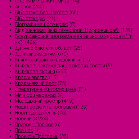
Історія міста Житомира
(14)
Анонси
(240)
Бібліотека без бар'єрів
(60)
Бібліотекарю
(21)
Біографи нашого краю
(8)
Відділ інноваційних технологій. Цифровий хаб.
(139)
Всеукраїнська програма ментального здоров'я "Ти
як?"
(405)
Дитячі бібліотеки області
(25)
Допитливим дітям
(670)
Книги оживають (аудіокниги)
(15)
Книжкові рекомендації зіркових гостей
(5)
Книжкова скриня
(255)
Краєзнавство
(15)
Краєзнавчий блог
(75)
Літературна Житомирщина
(81)
Ми в соцмережах
(7)
Молодіжний простір
(419)
Наші проєкти та програми
(125)
Нові надходження
(75)
Новини
(3 234)
Природа Полісся
(6)
Про нас
(1)
Проєкти/Програми
(35)