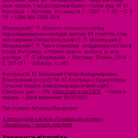
наук.-краєзн. т-ва дослідників Волині / голов. ред. М. Ю.
Костриця. – Житомир : Косенко М. Г., 2005. – Т. 33. – С. 3-
13. – ISBN 966-7390-25-X.
Мокрицький Г. П. «Батько» поліського титану :
першовідкривачем покладів «металу ХХ століття» став
житомирянин Степан Бєльський / Г. П. Мокрицький //
Мокрицький Г. П. Танго з минулим : неординарні постаті в
історії Житомира : історико-краєзн. та біогр. іл. есе-
дослідж. / Г. П. Мокрицький. – Житомир : Волинь, 2014. –
С. 207-211. – Бібліогр.: с. 382.
Костриця М. Ю. Бєльський Степан Володимирович
[Електронний ресурс] / М. Ю. Костриця // Енциклопедія
Сучасної України: електронна версія [веб-сайт] –
Електрон. дані. — URL:
https://cutt.ly/Vx7UEtE
. – Назва з
екрана. – Дата звернення: 30.03.2021.
Підготувала Антоніна Макаревич.
У літературній кав’ярні «Пожива для розуму»
«Українська – легко!» для дітей
Залишити відповідь