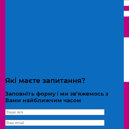
Що бажаєте замовити:
Екскурсія
Локація
Які маєте запитання?
Заповніть форму і ми зв'яжемось з
Вами найближчим часом
*Дані не передаються третім особам
Екскурсія/локація