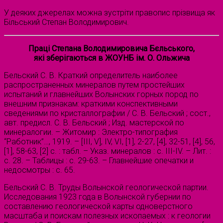
У деяких джерелах можна зустріти правопис прізвища як
Більський Степан Володимирович.
Праці Степана Володимировича Бєльського,
які зберігаються в ЖОУНБ ім. О. Ольжича
Бельский С. В. Краткий определитель наиболее
распространенных минералов путем простейших
испытаний и главнейших Волынских горных пород по
внешним признакам: краткими конспективными
сведениями по кристаллографии / С. В. Бельский ; сост.,
авт. предисл. С. В. Бельский ; Изд. мастерской по
минералогии. – Житомир : Электро-типография
“Работник”…, 1919. – [III, V], IV, VI, [1], 2-27, [4], 32-51, [4], 56,
[1], 58-63, [2] с. : табл. – Указ. минералов : с. III-IV. – Лит. :
с. 28. – Таблицы : с. 29-63. – Главнейшие опечатки и
недосмотры : с. 65.
Бельский С. В. Труды Волынской геологической партии.
Исследования 1923 года в Волынской губернии по
составлению геологической карты одноверстного
масштаба и поискам полезных ископаемых : к геологии