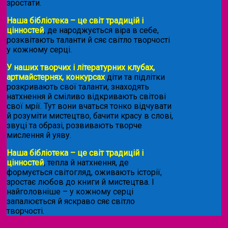
зростати.
Наша бібліотека – це світ традицій і
цінностей
, де народжується віра в себе,
розквітають таланти й сяє світло творчості
у кожному серці.
У наших творчих і літературних клубах,
артмайстернях, конкурсах
діти та підлітки
розкривають свої таланти, знаходять
натхнення й сміливо відкривають світові
свої мрії. Тут вони вчаться тонко відчувати
й розуміти мистецтво, бачити красу в слові,
звуці та образі, розвивають творче
мислення й уяву.
Наша бібліотека – це світ традицій і
цінностей
, тепла й натхнення, де
формується світогляд, оживають історії,
зростає любов до книги й мистецтва. І
найголовніше – у кожному серці
запалюється й яскраво сяє світло
творчості.