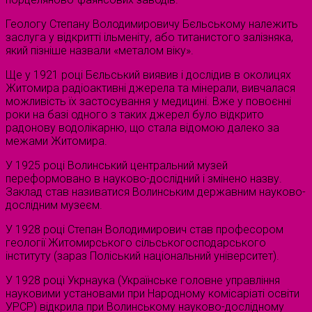
Геологу Степану Володимировичу Бєльському належить
заслуга у відкритті ільменіту, або титанистого залізняка,
який пізніше назвали «металом віку».
Ще у 1921 році Бєльський виявив і дослідив в околицях
Житомира радіоактивні джерела та мінерали, вивчалася
можливість їх застосування у медицині. Вже у повоєнні
роки на базі одного з таких джерел було відкрито
радонову водолікарню, що стала відомою далеко за
межами Житомира.
У 1925 році Волинський центральний музей
переформовано в науково-дослідний і змінено назву.
Заклад став називатися Волинським державним науково-
дослідним музеєм.
У 1928 році Степан Володимирович став професором
геології Житомирського сільськогосподарського
інституту (зараз Поліський національний університет).
У 1928 році Укрнаука (Українське головне управління
науковими установами при Народному комісаріаті освіти
УРСР) відкрила при Волинському науково-дослідному