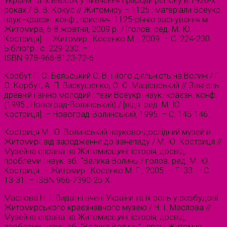
України та їх внесок у вивчення природи регіону в 1920-х
роках / В. В. Кокус // Житомиру – 1125 : матеріали Всеукр.
наук.-краєзн. конф., присвяч. 1125-річчю заснування м.
Житомира, 6-8 жовтня, 2009 р. / [голов. ред. М. Ю.
Костриця]. – Житомир : Косенко М. , 2009. – С. 224-230. –
Бібліогр.: с. 229-230. –
ISBN 978-966-8123-72-6.
Корбут Г. О. Бєльський С. В. і його діяльність на Волині / Г.
О. Корбут, А. П. Вискушенко, О. Є. Мацієвський // Звягель
древній і вічно молодий : тези Всеукр. наук.-краєзн. конф.
(1995 ; Новоград-Волинський) / [відп. ред. М. Ю.
Костриця]. – Новоград-Волинський, 1995. – С. 145-146.
Костриця М. Ю. Волинський науково-дослідний музей в
Житомирі: від зародження до занепаду / М. Ю. Костриця //
Музейна справа на Житомирщині: історія, досвід,
проблеми : наук. зб. “Велика Волинь / голов. ред. М. Ю.
Костриця. – Житомир : Косенко М. Г., 2005. – Т. 33. – С.
13-31. – ISBN 966-7390-25-X.
Маслова Н. І. Видатні вчені України та їх роль у розбудові
Житомирського краєзнавчого музею / Н. І. Маслова //
Музейна справа на Житомирщині: історія, досвід,
проблеми : наук. зб. “Велика Волинь” : праці Житомир.