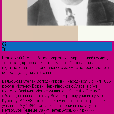
09
Тра
Бєльський Степан Володимирович – український геолог,
топограф, краєзнавець та педагог. Сьогодні ім’я
видатного вітчизняного вченого займає почесне місце в
когорті дослідників Волині.
Бєльський Степан Володимирович народився 8 січня 1866
року в містечку Борзні Чернігівської області в сім’ї
вчителя. Закінчив міське училище в Каневі Київської
області, потім навчався у Землемірному училищі у місті
Курську. У 1888 році закінчив Військово-топографічне
училище. А у 1894 році закінчив Гірничий інститут в
Петербурзі (нині це Санкт-Петербурзький гірничий