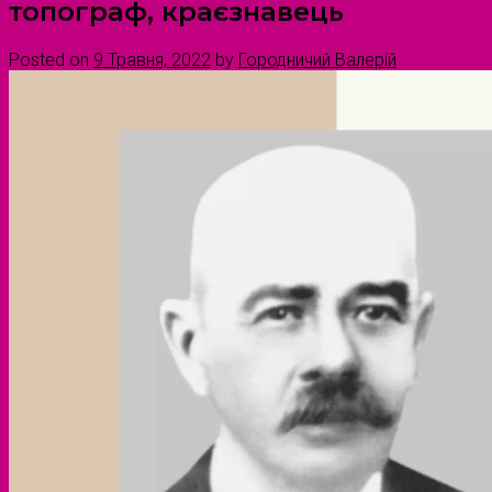
топограф, краєзнавець
Posted on
9 Травня, 2022
by
Городничий Валерій