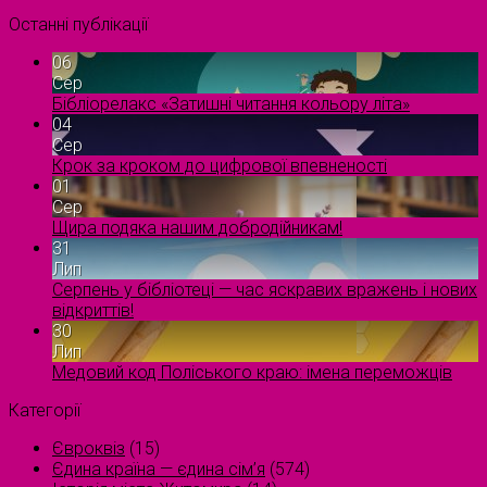
Останні публікації
06
Сер
Бібліорелакс «Затишні читання кольору літа»
04
Сер
Крок за кроком до цифрової впевненості
01
Сер
Щира подяка нашим добродійникам!
31
Лип
Серпень у бібліотеці — час яскравих вражень і нових
відкриттів!
30
Лип
Медовий код Поліського краю: імена переможців
Категорії
Євроквіз
(15)
Єдина країна — єдина сім’я
(574)