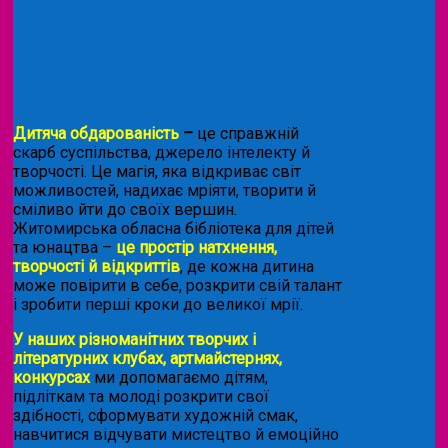
Дитяча обдарованість
–
це справжній
скарб суспільства, джерело інтелекту й
творчості. Це магія, яка відкриває світ
можливостей, надихає мріяти, творити й
сміливо йти до своїх вершин.
Житомирська обласна бібліотека для дітей
та юнацтва –
це простір натхнення,
творчості й відкриттів
, де кожна дитина
може повірити в себе, розкрити свій талант
і зробити перші кроки до великої мрії.
У наших різноманітних творчих і
літературних клубах, артмайстернях,
конкурсах
ми допомагаємо дітям,
підліткам та молоді розкрити свої
здібності, сформувати художній смак,
навчитися відчувати мистецтво й емоційно