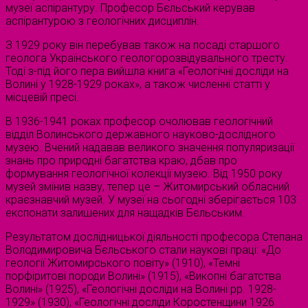
музеї аспірантуру. Професор Бєльський керував
аспірантурою з геологічних дисциплін.
З 1929 року він перебував також на посаді старшого
геолога Українського геологорозвідувального тресту.
Тоді з-під його пера вийшла книга «Геологічні досліди на
Волині у 1928-1929 роках», а також численні статті у
місцевій пресі.
В 1936-1941 роках професор очолював геологічний
відділ Волинського державного науково-дослідного
музею. Вчений надавав великого значення популяризації
знань про природні багатства краю, дбав про
формування геологічної колекції музею. Від 1950 року
музей змінив назву, тепер це – Житомирський обласний
краєзнавчий музей. У музеї на сьогодні зберігається 103
експонати залишених для нащадків Бєльським.
Результатом дослідницької діяльності професора Степана
Володимировича Бєльського стали наукові праці: «До
геології Житомирського повіту» (1910), «Темні
порфіритові породи Волині» (1915), «Викопні багатства
Волині» (1925), «Геологічні досліди на Волині рр. 1928-
1929» (1930), «Геологічні досліди Коростенщини 1926