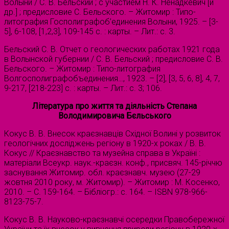
Волыни / С. В. Бельский ; с участием Н. К. Ненадкевич [и
др.] ; предисловие С. Бельского. – Житомир : Типо-
литография Госполиграфоб’единения Волыни, 1925. – [3-
5], 6-108, [1,2,3], 109-145 с. : карты. – Лит.: с. 3.
Бельский С. В. Отчет о геологических работах 1921 года
в Волынской губернии / С. В. Бельский ; предисловие С. В.
Бельского. – Житомир : Типо-литография
Волгосполиграфобъединения…, 1923. – [2], [3, 5, 6, 8], 4, 7,
9-217, [218-223] с. : карты. – Лит.: с. 3; 106.
Література про життя та діяльність Степана
Володимировича Бєльського
Кокус В. В. Внесок краєзнавців Східної Волині у розвиток
геологічних досліджень регіону в 1920-х роках / В. В.
Кокус // Краєзнавство та музейна справа в Україні :
матеріали Всеукр. наук.-краєзн. конф., присвяч. 145-річчю
заснування Житомир. обл. краєзнавч. музею (27-29
жовтня 2010 року, м. Житомир). – Житомир : М. Косенко,
2010. – С. 159-164. – Бібліогр.: с. 164. – ISBN 978-966-
8123-75-7.
Кокус В. В. Науково-краєзнавчі осередки Правобережної