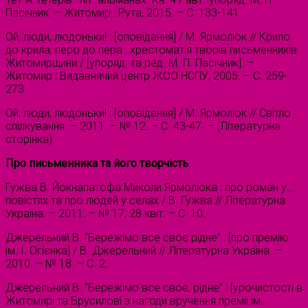
Пасічник. – Житомир : Рута, 2015. – С. 133-141.
Ой, люди, людоньки! : [оповідання] / М. Ярмолюк // Крило
до крила, перо до пера : хрестоматія творів письменників
Житомирщини / [упоряд. та ред. М. П. Пасічник]. –
Житомир : Видавничий центр ЖОО НСПУ, 2005. – С. 259-
273.
Ой, люди, людоньки! : [оповідання] / М. Ярмолюк // Світло
спілкування. – 2011. – № 12. – С. 43-47. – (Літературна
сторінка).
Про письменника та його творчість
Гужва В. Йокнапатофа Миколи Ярмолюка : про роман у…
повістях та про людей у селах / В. Гужва // Літературна
Україна. – 2011. – № 17, 28 квіт. – С. 10.
Джерельний В. “Бережімо все своє рідне” : [про премію
ім. І. Огієнка] / В. Джерельний // Літературна Україна. –
2010. – № 18. – С. 2.
Джерельний В. “Бережімо все своє, рідне” : [урочистості в
Житомирі та Брусилові з нагоди вручення премії ім.