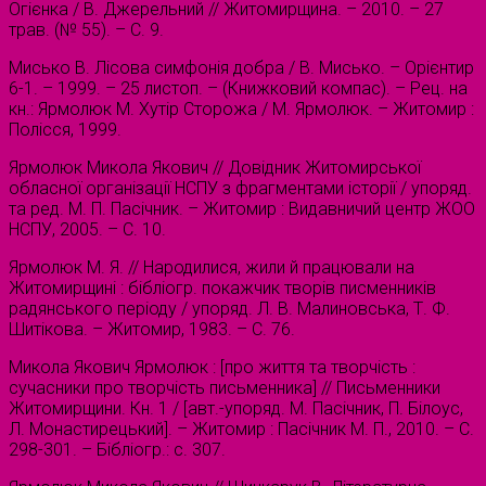
Огієнка / В. Джерельний // Житомирщина. – 2010. – 27
трав. (№ 55). – С. 9.
Мисько В. Лісова симфонія добра / В. Мисько. – Орієнтир
6-1. – 1999. – 25 листоп. – (Книжковий компас). – Рец. на
кн.: Ярмолюк М. Хутір Сторожа / М. Ярмолюк. – Житомир :
Полісся, 1999.
Ярмолюк Микола Якович // Довідник Житомирської
обласної організації НСПУ з фрагментами історії / упоряд.
та ред. М. П. Пасічник. – Житомир : Видавничий центр ЖОО
НСПУ, 2005. – С. 10.
Ярмолюк М. Я. // Народилися, жили й працювали на
Житомирщині : бібліогр. покажчик творів писменників
радянського періоду / упоряд. Л. В. Малиновська, Т. Ф.
Шитікова. – Житомир, 1983. – С. 76.
Микола Якович Ярмолюк : [про життя та творчість :
сучасники про творчість письменника] // Письменники
Житомирщини. Кн. 1 / [авт.-упоряд. М. Пасічник, П. Білоус,
Л. Монастирецький]. – Житомир : Пасічник М. П., 2010. – С.
298-301. – Бібліогр.: с. 307.