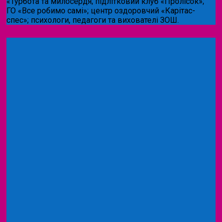
«Турбота та милосердя; підлітковий клуб «Пролісок»;
ГО «Все робимо самі»; центр оздоровчий «Карітас-
спес»;
психологи, педагоги та вихователі ЗОШ.