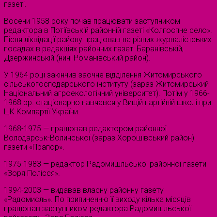
газеті.
Восени 1958 року почав працювати заступником
редактора в Потіївській районній газеті «Колгоспне село».
Після ліквідації району працював на різних журналістських
посадах в редакціях районних газет: Баранівській,
Дзержинській (нині Романівський район).
У 1964 році закінчив заочне відділення Житомирського
сільськогосподарського інституту (зараз Житомирський
Національний агроекологічний університет). Потім у 1966-
1968 рр. стаціонарно навчався у Вищій партійній школі при
ЦК Компартії України.
1968-1975 — працював редактором районної
Володарськ-Волинської (зараз Хорошівський район)
газети «Прапор».
1975-1983 — редактор Радомишльської районної газети
«Зоря Полісся».
1994-2003 — видавав власну районну газету
«Радомисль». По припиненню її виходу кілька місяців
працював заступником редактора Радомишльської