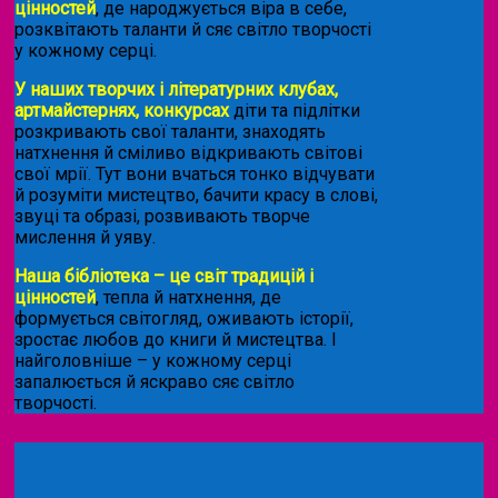
цінностей
, де народжується віра в себе,
розквітають таланти й сяє світло творчості
у кожному серці.
У наших творчих і літературних клубах,
артмайстернях, конкурсах
діти та підлітки
розкривають свої таланти, знаходять
натхнення й сміливо відкривають світові
свої мрії. Тут вони вчаться тонко відчувати
й розуміти мистецтво, бачити красу в слові,
звуці та образі, розвивають творче
мислення й уяву.
Наша бібліотека – це світ традицій і
цінностей
, тепла й натхнення, де
формується світогляд, оживають історії,
зростає любов до книги й мистецтва. І
найголовніше – у кожному серці
запалюється й яскраво сяє світло
творчості.