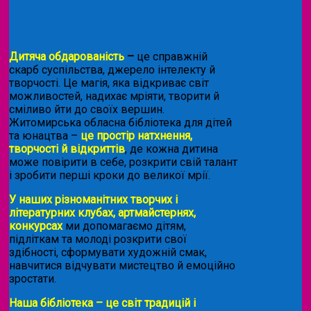
Дитяча обдарованість
–
це справжній
скарб суспільства, джерело інтелекту й
творчості. Це магія, яка відкриває світ
можливостей, надихає мріяти, творити й
сміливо йти до своїх вершин.
Житомирська обласна бібліотека для дітей
та юнацтва –
це простір натхнення,
творчості й відкриттів
, де кожна дитина
може повірити в себе, розкрити свій талант
і зробити перші кроки до великої мрії.
У наших різноманітних творчих і
літературних клубах, артмайстернях,
конкурсах
ми допомагаємо дітям,
підліткам та молоді розкрити свої
здібності, сформувати художній смак,
навчитися відчувати мистецтво й емоційно
зростати.
Наша бібліотека – це світ традицій і