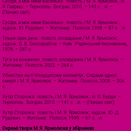
Сусіди, а між ними Василько : повість / М. Я. Ярмолюк ; іл.
Я. Гавриш. – Тернопіль : Богдан, 2010. – 143 с. : іл. –
(Пізнаю світ).
Сусіди, а між ними Василько : повість / М. Я. Ярмолюк ;
худож. Ю. Рудевич. – Житомир : Полісся, 1998. – 87 с. : іл.
Тільки один день : повісті, оповідання / М. Я. Ярмолюк ;
худож. О. В. Бессарабов. – Київ : Радянський письменник,
1978. – 287 с.
Туга за коханням : повісті, оповідання / М. Я. Ярмолюк. –
Житомир : Полісся, 2002. – 264 с.
Убивство на п`ятнадцятому кілометрі ; Слідами однієї
смерті / М. Я. Ярмолюк. – Житомир : Полісся, 2008. – 306
с.
Хутір Сторожа : повість / М. Я. Ярмолюк ; іл. О. Бурди. –
Тернопіль : Богдан, 2010. – 141 с. : іл. – (Пізнаю світ).
Хутір Сторожа : повість / М. Я. Ярмолюк ; худож. Ю. Д.
Рудевич. – Житомир : Полісся, 1999. – 67 с. : іл.
Окремі твори М. Я. Ярмолюка у збірниках