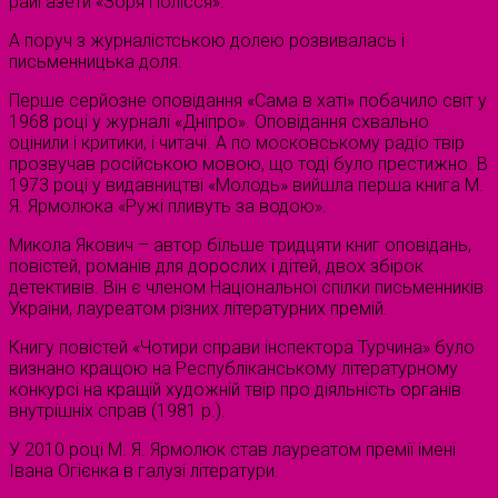
райгазети «Зоря Полісся».
А поруч з журналістською долею розвивалась і
письменницька доля.
Перше серйозне оповідання «Сама в хаті» побачило світ у
1968 році у журналі «Дніпро». Оповідання схвально
оцінили і критики, і читачі. А по московському радіо твір
прозвучав російською мовою, що тоді було престижно. В
1973 році у видавництві «Молодь» вийшла перша книга М.
Я. Ярмолюка «Ружі пливуть за водою».
Микола Якович – автор більше тридцяти книг оповідань,
повістей, романів для дорослих і дітей, двох збірок
детективів. Він є членом Національної спілки письменників
України, лауреатом різних літературних премій.
Книгу повістей «Чотири справи інспектора Турчина» було
визнано кращою на Республіканському літературному
конкурсі на кращій художній твір про діяльність органів
внутрішніх справ (1981 р.).
У 2010 році М. Я. Ярмолюк став лауреатом премії імені
Івана Огієнка в галузі літератури.