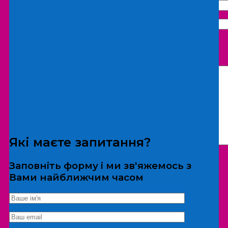
Що бажаєте замовити:
Екскурсія
Локація
Які маєте запитання?
Заповніть форму і ми зв'яжемось з
Вами найближчим часом
*Дані не передаються третім особам
Екскурсія/локація