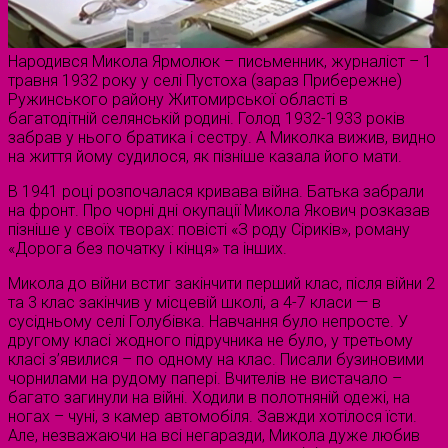
Народився Микола Ярмолюк – письменник, журналіст – 1
травня 1932 року у селі Пустоха (зараз Прибережне)
Ружинського району Житомирської області в
багатодітній селянській родині. Голод 1932-1933 років
забрав у нього братика і сестру. А Миколка вижив, видно
на життя йому судилося, як пізніше казала його мати.
В 1941 році розпочалася кривава війна. Батька забрали
на фронт. Про чорні дні окупації Микола Якович розказав
пізніше у своїх творах: повісті «З роду Сіриків», роману
«Дорога без початку і кінця» та інших.
Микола до війни встиг закінчити перший клас, після війни 2
та 3 клас закінчив у місцевій школі, а 4-7 класи — в
сусідньому селі Голубівка. Навчання було непросте. У
другому класі жодного підручника не було, у третьому
класі з’явилися – по одному на клас. Писали бузиновими
чорнилами на рудому папері. Вчителів не вистачало –
багато загинули на війні. Ходили в полотняній одежі, на
ногах – чуні, з камер автомобіля. Завжди хотілося їсти.
Але, незважаючи на всі негаразди, Микола дуже любив