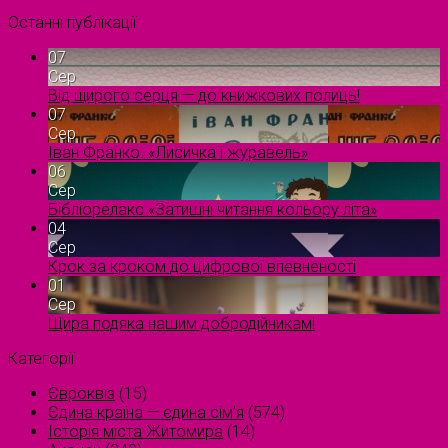
Останні публікації
07
Сер
Від щирого серця — до книжкових полиць!
07
Сер
Іван Франко. «Лисичка і журавель»
06
Сер
Бібліорелакс «Затишні читання кольору літа»
04
Сер
Крок за кроком до цифрової впевненості
01
Сер
Щира подяка нашим добродійникам!
Категорії
Євроквіз
(15)
Єдина країна — єдина сім’я
(574)
Історія міста Житомира
(14)