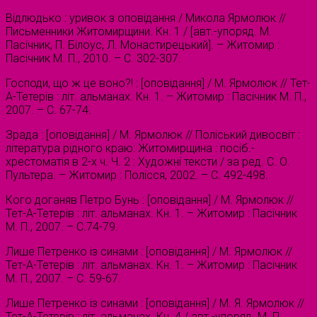
Відлюдько : уривок з оповідання / Микола Ярмолюк //
Письменники Житомирщини. Кн. 1 / [авт.-упоряд. М.
Пасічник, П. Білоус, Л. Монастирецький]. – Житомир :
Пасічник М. П., 2010. – С. 302-307.
Господи, що ж це воно?! : [оповідання] / М. Ярмолюк // Тет-
А-Тетерів : літ. альманах. Кн. 1. – Житомир : Пасічник М. П.,
2007. – С. 67-74.
Зрада : [оповідання] / М. Ярмолюк // Поліський дивосвіт :
література рідного краю: Житомирщина : посіб.-
хрестоматія в 2-х ч. Ч. 2 : Художні тексти / за ред. С. О.
Пультера. – Житомир : Полісся, 2002. – С. 492-498.
Кого доганяв Петро Бунь : [оповідання] / М. Ярмолюк //
Тет-А-Тетерів : літ. альманах. Кн. 1. – Житомир : Пасічник
М. П., 2007. – С.74-79.
Лише Петренко із синами : [оповідання] / М. Ярмолюк //
Тет-А-Тетерів : літ. альманах. Кн. 1. – Житомир : Пасічник
М. П., 2007. – С. 59-67.
Лише Петренко із синами : [оповідання] / М. Я. Ярмолюк //
Тет-А-Тетерів : літ. альманах. Кн. 4 / авт.-упоряд. М. П.