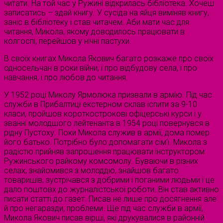
читати. На той час у Ружині відкрилась бібліотека. Хочеш
записатись – здай книгу. У сусіда на яйця виміняв книгу,
заніс в бібліотеку і став читачем. Аби мати час для
читання, Микола, якому доводилось працювати в
колгоспі, перейшов у нічні пастухи.
В своїх книгах Микола Якович багато розкаже про своїх
односельчан в роки війни, і про відбудову села, і про
навчання, і про любов до читання.
У 1952 році Миколу Ярмолюка призвали в армію. Під час
служби в Прибалтиці екстерном склав іспити за 9-10
класи, пройшов короткострокові офіцерські курси і у
званні молодшого лейтенанта в 1954 році повернувся в
рідну Пустоху. Поки Микола служив в армії, дома помер
його батько. Потрібно було допомагати сім’ї. Микола з
радістю прийняв запрошення працювати інструктором
Ружинського райкому комсомолу. Буваючи в різних
селах, знайомився з молоддю, знайшов багато
товаришів, зустрічався з добрими і поганими людьми і це
дало поштовх до журналістської роботи. Він став активно
писати статті до газет. Писав не лише про досягнення але
й про негаразди, проблеми. Ще під час служби в армії,
Микола Якович писав вірші, які друкувалися в районній