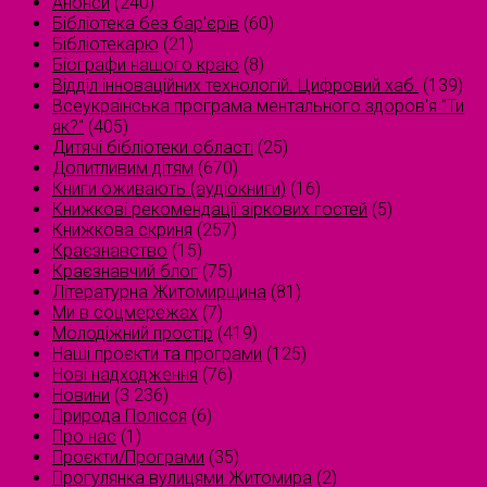
Анонси
(240)
Бібліотека без бар'єрів
(60)
Бібліотекарю
(21)
Біографи нашого краю
(8)
Відділ інноваційних технологій. Цифровий хаб.
(139)
Всеукраїнська програма ментального здоров'я "Ти
як?"
(405)
Дитячі бібліотеки області
(25)
Допитливим дітям
(670)
Книги оживають (аудіокниги)
(16)
Книжкові рекомендації зіркових гостей
(5)
Книжкова скриня
(257)
Краєзнавство
(15)
Краєзнавчий блог
(75)
Літературна Житомирщина
(81)
Ми в соцмережах
(7)
Молодіжний простір
(419)
Наші проєкти та програми
(125)
Нові надходження
(76)
Новини
(3 236)
Природа Полісся
(6)
Про нас
(1)
Проєкти/Програми
(35)
Прогулянка вулицями Житомира
(2)