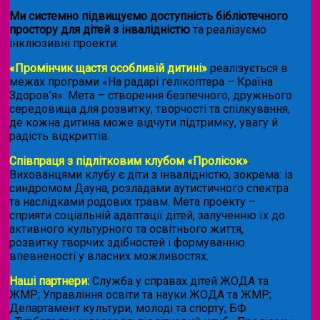
Ми системно підвищуємо доступність бібліотечного
простору для дітей з інвалідністю
та реалізуємо
інклюзивні проекти:
«Промінчик щастя особливій дитині»
реалізується в
межах програми «На радарі гелікоптера – Країна
Здоров’я». Мета – створення безпечного, дружнього
середовища для розвитку, творчості та спілкування,
де кожна дитина може відчути підтримку, увагу й
радість відкриттів.
Співпраця з підлітковим клубом «Пролісок»
.
Вихованцями клубу є діти з інвалідністю, зокрема: із
синдромом Дауна, розладами аутистичного спектра
та наслідками родових травм. Мета проекту –
сприяти соціальній адаптації дітей, залученню їх до
активного культурного та освітнього життя,
розвитку творчих здібностей і формуванню
впевненості у власних можливостях.
Наші партнери:
Служба у справах дітей ЖОДА та
ЖМР; Управління освіти та науки ЖОДА та ЖМР;
Департамент культури, молоді та спорту; БФ