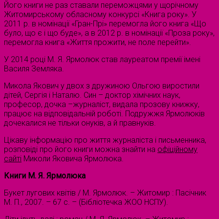
Його книги не раз ставали переможцями у щорічному
Житомирському обласному конкурсі «Книга року». У
2011 р. в номінації «Гран-Прі» перемогла його книга «Що
було, що є і що буде», а в 2012 р. в номінації «Проза року»,
перемогла книга «Життя прожити, не поле перейти».
У 2014 році М. Я. Ярмолюк став лауреатом премії імені
Василя Земляка.
Микола Якович у двох з дружиною Ольгою виростили
дітей, Сергія і Наталю. Син – доктор хімічних наук,
професор, дочка –журналіст, видала прозову книжку,
працює на відповідальній роботі. Подружжя Ярмолюків
дочекалися не тільки онуків, а й правнуків.
Цікаву інформацію про життя журналіста і письменника,
розповіді про його книги можна знайти на
офіційному
сайті
Миколи Яковича Ярмолюка.
Книги М. Я. Ярмолюка
Букет лугових квітів / М. Ярмолюк. – Житомир : Пасічник
М. П., 2007. – 67 с. – (Бібліотечка ЖОО НСПУ).