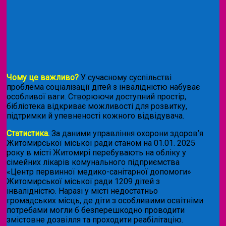
Чому це важливо?
У сучасному суспільстві
проблема соціалізації дітей з інвалідністю набуває
особливої ваги. Створюючи доступний простір,
бібліотека відкриває можливості для розвитку,
підтримки й упевненості кожного відвідувача.
Статистика.
За даними управління охорони здоров’я
Житомирської міської ради станом на 01.01. 2025
року в місті Житомирі перебувають на обліку у
сімейних лікарів комунального підприємства
«Центр первинної медико-санітарної допомоги»
Житомирської міської ради 1209 дітей з
інвалідністю. Наразі у місті недостатньо
громадських місць, де діти з особливими освітніми
потребами могли б безперешкодно проводити
змістовне дозвілля та проходити реабілітацію.