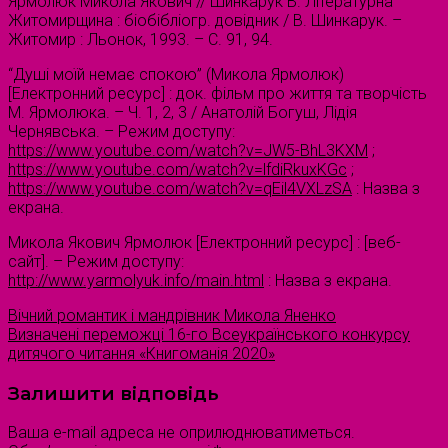
Ярмолюк Микола Якович // Шинкарук В. Літературна
Житомирщина : біобібліогр. довідник / В. Шинкарук. –
Житомир : Льонок, 1993. – С. 91, 94.
“Душі моїй немає спокою” (Микола Ярмолюк)
[Електронний ресурс] : док. фільм про життя та творчість
М. Ярмолюка. – Ч. 1, 2, 3 / Анатолій Богуш, Лідія
Чернявська. – Режим доступу:
https://www.youtube.com/watch?v=JW5-BhL3KXM
;
https://www.youtube.com/watch?v=lfdiRkuxKGc
;
https://www.youtube.com/watch?v=qEil4VXLzSA
: Назва з
екрана.
Микола Якович Ярмолюк [Електронний ресурс] : [веб-
сайт]. – Режим доступу:
http://www.yarmolyuk.info/main.html
: Назва з екрана.
Вічний романтик і мандрівник Микола Яненко
Визначені переможці 16-го Всеукраїнського конкурсу
дитячого читання «Книгоманія 2020»
Залишити відповідь
Ваша e-mail адреса не оприлюднюватиметься.