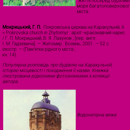
життя посеред бурхлив
моря багатоповерхово
міста.
Мокрицький, Г. П.
Покровська церква на Каракульній, 6
= Pokrovska church in Zhytomyr : архіт.-краєзнавчий нарис
/ Г. П. Мокрицький, В. Я. Лазунов ; [пер. англ.
І. М. Гадзевича]. — Житомир : Волинь, 2001. — 52 с. :
ілюстр. — (Пам’ятки рідного міста ;
кн. 14).
Популярна розповідь про будівлю на Каракульній,
історію місцевості і походження її назви. Книжка
ілюстрована рідкісними фотознімками з колекції
автора.
Водонапірна вежа