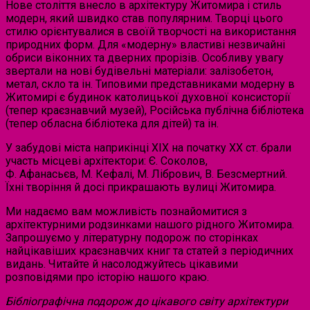
Нове століття внесло в архітектуру Житомира і стиль
модерн, який швидко став популярним. Творці цього
стилю орієнтувалися в своїй творчості на використання
природних форм. Для «модерну» властиві незвичайні
обриси віконних та дверних прорізів. Особливу увагу
звертали на нові будівельні матеріали: залізобетон,
метал, скло та ін. Типовими представниками модерну в
Житомирі є будинок католицької духовної консисторії
(тепер краєзнавчий музей), Російська публічна бібліотека
(тепер обласна бібліотека для дітей) та ін.
У забудові міста наприкінці XIX на початку XX ст. брали
участь місцеві архітектори: Є. Соколов,
Ф. Афанасьєв, М. Кефалі, М. Лібрович, В. Безсмертний.
Їхні творіння й досі прикрашають вулиці Житомира.
Ми надаємо вам можливість познайомитися з
архітектурними родзинками нашого рідного Житомира.
Запрошуємо у літературну подорож по сторінках
найцікавіших краєзнавчих книг та статей з періодичних
видань. Читайте й насолоджуйтесь цікавими
розповідями про історію нашого краю.
Бібліографічна подорож до цікавого світу архітектури