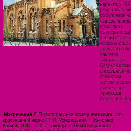
нарешті, у 189
році в Житоми
побудували н
чудове примі
кірхи, яке і
сьогодні є од
з прикрас міст
охороняється
державою як
пам’ятка
архітектури.
Будинок кірхи
споруджений 
проектом
житомирсько
архітектора
Арнольда
Карловича Єн
Мокрицький, Г. П.
Лютеранська кірха у Житомирі : іст.-
краєзнавчий нарис / Г. П. Мокрицький. – Житомир :
Волинь, 2002. – 52 с. : ілюстр. – (Пам’ятки рідного