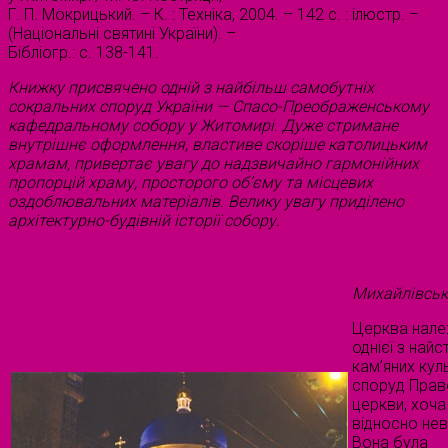
Г. П. Мокрицький. – К. : Техніка, 2004. – 142 с. : ілюстр. –
(Національні святині України). –
Бібліогр.: с. 138-141.
Книжку присвячено одній з найбільш самобутніх
сокральних споруд України — Спасо-Преображенському
кафедральному собору у Житомирі
.
Дуже стримане
внутрішнє оформлення, властиве скоріше католицьким
храмам, привертає увагу до надзвичайно гармонійних
пропорцій храму, просторого об’єму та місцевих
оздоблювальних матеріалів. Велику увагу приділено
архітектурно-будівній історії собору.
Михайлівськ
Церква нале
однієї з най
кам’яних кул
споруд Прав
церкви, хоча ї
відносно нев
Вона була