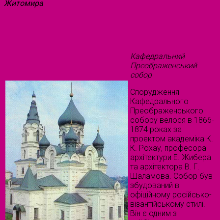
Житомира
Кафедральний
Преображенський
собор
Спорудження
Кафедрального
Преображенського
собору велося в 1866-
1874 роках за
проектом академіка К.
К. Рохау, професора
архітектури Е. Жибера
та архітектора В. Г.
Шаламова. Собор був
збудований в
офіційному російсько-
візантійському стилі.
Він є одним з