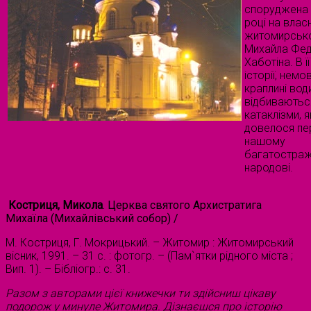
споруджена 
році на влас
житомирсько
Михайла Фе
Хаботіна. В ї
історії, немо
краплині води
відбиваються
катаклізми, я
довелося пе
нашому
багатостра
народові.
Костриця, Микола
. Церква святого Архистратига
Михаїла (Михайлівський собор) /
М. Костриця, Г. Мокрицький. – Житомир : Житомирський
вісник, 1991. – 31 с. : фотогр. – (Пам`ятки рідного міста ;
Вип. 1). – Бібліогр.: с. 31.
Разом з авторами цієї книжечки ти здійсниш цікаву
подорож у минуле Житомира. Дізнаєшся про історію