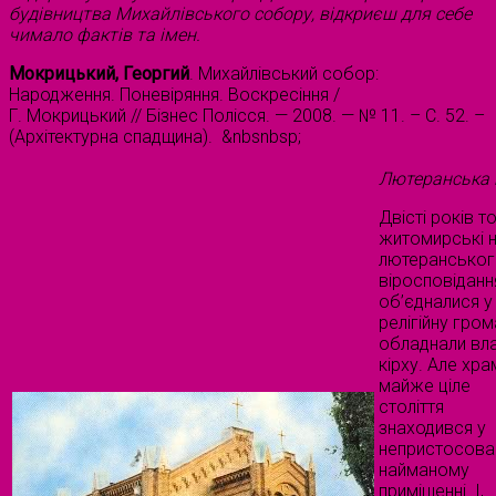
будівництва Михайлівського собору, відкриєш для себе
чимало фактів та імен.
Мокрицький, Георгий
. Михайлівський собор:
Народження. Поневіряння. Воскресіння /
Г. Мокрицький // Бізнес Полісся. — 2008. — № 11. – С. 52. –
(Архітектурна спадщина). &nbsnbsp;
Лютеранська 
Двісті років т
житомирські н
лютерансько
віросповіданн
об’єдналися у
релігійну гром
обладнали вл
кірху. Але хра
майже ціле
століття
знаходився у
непристосов
найманому
приміщенні. І,