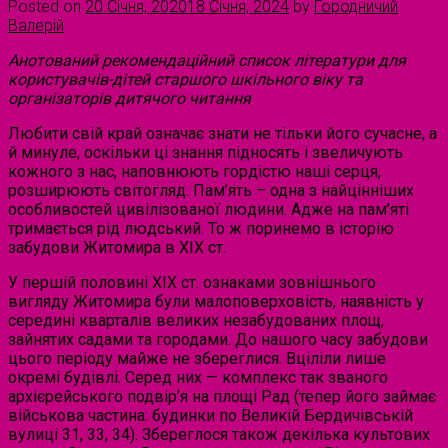
Posted on
20 Січня, 2020
18 Січня, 2024
by
Городничий
Валерій
Анотований рекомендаційний список літератури для
користувачів-дітей старшого шкільного віку та
організаторів дитячого читання
Любити свій край означає знати не тільки його сучасне, а
й минуле, оскільки ці знання підносять і звеличують
кожного з нас, наповнюють гордістю наші серця,
розширюють світогляд. Пам’ять – одна з найцінніших
особливостей цивілізованої людини. Адже на пам’яті
тримається рід людський. То ж поринемо в історію
забудови Житомира в XIX ст.
У першій половині XIX ст. ознаками зовнішнього
вигляду Житомира були малоповерховість, наявність у
середині кварталів великих незабудованих площ,
зайнятих садами та городами. До нашого часу забудови
цього періоду майже не збереглися. Вціліли лише
окремі будівлі. Серед них — комплекс так званого
архієрейського подвір’я на площі Рад (тепер його займає
військова частина: будинки по Великій Бердичівській
вулиці 31, 33, 34). Збереглося також декілька культових