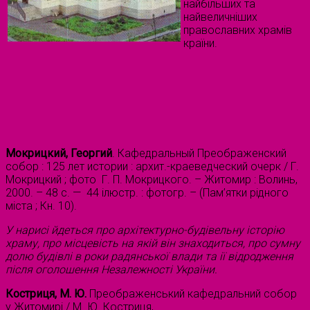
найбільших та
найвеличніших
православних храмів
країни.
Мокрицкий, Георгий
. Кафедральный Преображенский
собор : 125 лет истории : архит.-краеведческий очерк / Г.
Мокрицкий ; фото Г. П. Мокрицкого. – Житомир : Волинь,
2000. – 48 с. — 44 ілюстр. : фотогр. – (Пам’ятки рідного
міста ; Кн. 10).
У нарисі йдеться про архітектурно-будівельну історію
храму, про місцевість на якій він знаходиться, про сумну
долю будівлі в роки радянської влади та ії відродження
після оголошення Незалежності України.
Костриця, М. Ю.
Преображенський кафедральний собор
у Житомирі / М. Ю. Костриця,