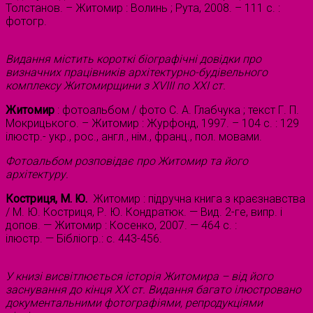
Толстанов. – Житомир : Волинь ; Рута, 2008. – 111 с. :
фотогр.
Видання містить короткі біографічні довідки про
визначних працівників архітектурно-будівельного
комплексу Житомирщини з XVIII по XXI ст.
Житомир
: фотоальбом / фото С. А. Глабчука ; текст Г. П.
Мокрицького. – Житомир : Журфонд, 1997. – 104 с. : 129
ілюстр.- укр., рос., англ., нім., франц., пол. мовами.
Фотоальбом розповідає про Житомир та його
архітектуру.
Костриця, М. Ю.
Житомир : підручна книга з краєзнавства
/ М. Ю. Костриця, Р. Ю. Кондратюк. — Вид. 2-ге, випр. і
допов. — Житомир : Косенко, 2007. — 464 с. :
ілюстр. — Бібліогр.: с. 443-456.
У книзі висвітлюється історія Житомира – від його
заснування до кінця ХХ ст. Видання багато ілюстровано
документальними фотографіями, репродукціями