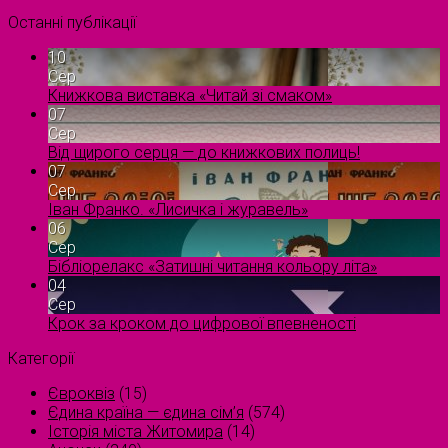
Останні публікації
10
Сер
Книжкова виставка «Читай зі смаком»
07
Сер
Від щирого серця — до книжкових полиць!
07
Сер
Іван Франко. «Лисичка і журавель»
06
Сер
Бібліорелакс «Затишні читання кольору літа»
04
Сер
Крок за кроком до цифрової впевненості
Категорії
Євроквіз
(15)
Єдина країна — єдина сім’я
(574)
Історія міста Житомира
(14)