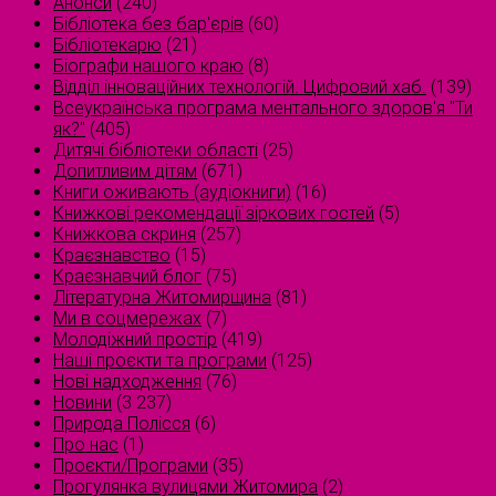
Анонси
(240)
Бібліотека без бар'єрів
(60)
Бібліотекарю
(21)
Біографи нашого краю
(8)
Відділ інноваційних технологій. Цифровий хаб.
(139)
Всеукраїнська програма ментального здоров'я "Ти
як?"
(405)
Дитячі бібліотеки області
(25)
Допитливим дітям
(671)
Книги оживають (аудіокниги)
(16)
Книжкові рекомендації зіркових гостей
(5)
Книжкова скриня
(257)
Краєзнавство
(15)
Краєзнавчий блог
(75)
Літературна Житомирщина
(81)
Ми в соцмережах
(7)
Молодіжний простір
(419)
Наші проєкти та програми
(125)
Нові надходження
(76)
Новини
(3 237)
Природа Полісся
(6)
Про нас
(1)
Проєкти/Програми
(35)
Прогулянка вулицями Житомира
(2)