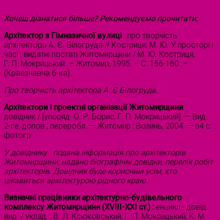
Хочеш дізнатися більше? Рекомендуємо прочитати:
Архітектор з Гімназичної вулиці
: про творчість
архітектора А. Є. Білогруда // Костриця, М. Ю. У просторі і
часі : видатні постаті Житомирщини / М. Ю. Костриця,
Г. П. Мокрицький. – Житомир, 1995. – С. 156-160. –
(Краєзнавча б-ка).
Про творчість архітектора А .Є Білогруда.
Архітектори і проектні організації Житомирщини
:
довідник / [упоряд. О. Р. Борис, Г. П. Мокрицький]. — Вид.
2-ге, допов., переробл. — Житомир : Волинь, 2004. — 64 с. :
фотогр.
У довіднику подана інформація про архітекторів
Житомирщини, надано біографічні довідки, перелік робіт
архітекторів. Довідник буде корисним усім, хто
цікавиться архітектурою рідного краю.
Визначні працівники архітектурно-будівельного
комплексу Житомирщини (ХVIII-XXI ст.) :
енцикл.- довід.
вид. / уклад. : В. Л. Ксюковський, Г. П. Мокрицький, К. М.