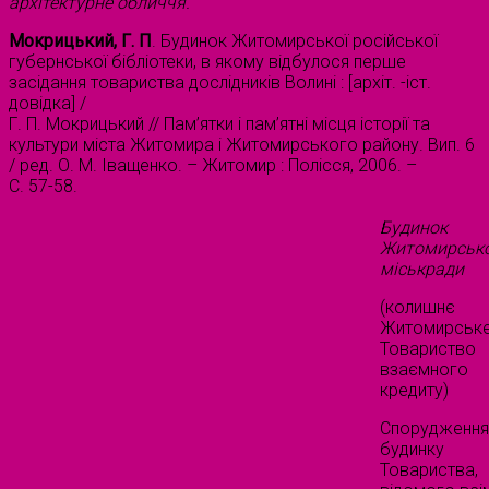
архітектурне обличчя.
Мокрицький, Г. П
. Будинок Житомирської російської
губернської бібліотеки, в якому відбулося перше
засідання товариства дослідників Волині : [архіт. -іст.
довідка] /
Г. П. Мокрицький // Пам’ятки і пам’ятні місця історії та
культури міста Житомира і Житомирського району. Вип. 6
/ ред. О. М. Іващенко. – Житомир : Полісся, 2006. –
С. 57-58.
Будинок
Житомирсько
міськради
(колишнє
Житомирськ
Товариство
взаємного
кредиту)
Спорудженн
будинку
Товариства,