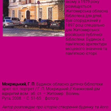
якому з 1979 року
розміщується
Житомирська обласна
бібліотека для дітей,
був споруджений у
1897 році спеціально
для Житомирської
російської публічної
бібліотеки. Будинок є
пам’яткою архітектури
місцевого значення та
пам’яткою історії.
Мокрицький, Г. П
. Будинок обласної дитячої бібліотеки :
архіт.-іст. портрет / Г. П. Мокрицький // Книжковий дім
відкритий всім : зб. ст. – Житомир : Волинь:
Рута, 2008. – С. 51-65. : фотогр.
Автор розповідає про історію створення будинку та його