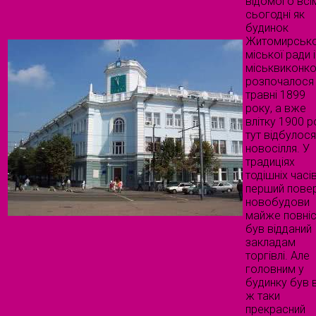
відомого всі
сьогодні як
будинок
Житомирсько
міської ради і
міськвиконко
розпочалося
травні 1899
року, а вже
влітку 1900 р
тут відбулос
новосілля. У
традиціях
тодішніх часів
перший пове
новобудови
майже повні
був відданий
закладам
торгівлі. Але
головним у
будинку був 
ж таки
прекрасний