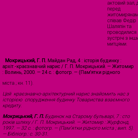
актовий зал, 
перед
житомиряна
співав Федір
Шаляпін та
проводилися
зустрічі з ін
митцями.
Мокрицький, Г. П.
Майдан Рад, 4 : історія будинку :
архіт.-краєзнавчий нарис / Г. П. Мокрицький. — Житомир
: Волинь, 2000. — 24 с. : фотогр. — (Пам’ятки рідного
міста ; кн. 11).
Цей краєзнавчо-архітектурний нарис знайомить нас з
історією спорудження будинку Товариства взаємного
кредиту.
Мокрицький, Г. П.
Будинок на Старому бульварі, 7 : сто
років шляху / Г. П. Мокрицький. — Житомир : Журфонд,
1997. — 32 с. : фотогр. — (Пам’ятки рідного міста ; вип. 5).
— Бібліогр.: с. 30-31.