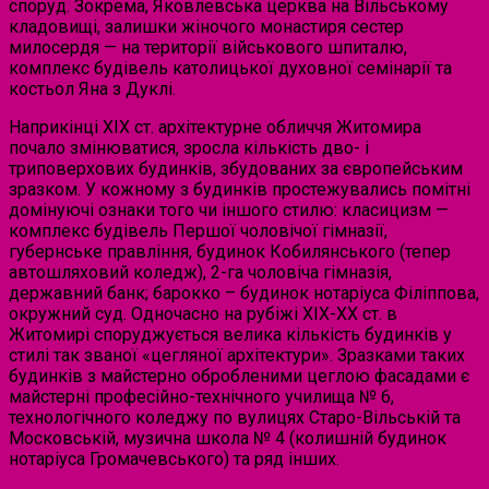
споруд. Зокрема, Яковлевська церква на Вільському
кладовищі, залишки жіночого монастиря сестер
милосердя — на території військового шпиталю,
комплекс будівель католицької духовної семінарії та
костьол Яна з Дуклі.
Наприкінці XIX ст. архітектурне обличчя Житомира
почало змінюватися, зросла кількість дво- і
триповерхових будинків, збудованих за європейським
зразком. У кожному з будинків простежувались помітні
домінуючі ознаки того чи іншого стилю: класицизм —
комплекс будівель Першої чоловічої гімназії,
губернське правління, будинок Кобилянського (тепер
автошляховий коледж), 2-га чоловіча гімназія,
державний банк; барокко – будинок нотаріуса Філіппова,
окружний суд. Одночасно на рубіжі XIX-XX ст. в
Житомирі споруджується велика кількість будинків у
стилі так званої «цегляної архітектури». Зразками таких
будинків з майстерно обробленими цеглою фасадами є
майстерні професійно-технічного училища № 6,
технологічного коледжу по вулицях Старо-Вільській та
Московській, музична школа № 4 (колишній будинок
нотаріуса Громачевського) та ряд інших.