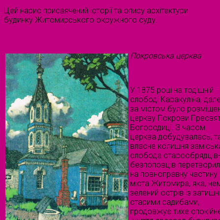
Цей нарис присвячений історії та опису архітектури
будинку Житомирського окружного суду.
Покровська церква
У 1875 році на тодішній
слободі Каракуліна, дал
за містом було розміще
церкву Покрови Пресвят
Богородиці. З часом
церква добудувалась, т
власне колишня заміськ
слобода старообрядців
безпоповців перетвори
на повноправну частину
міста Житомира, яка, не
зелений острів із затиш
старими садибами,
продовжує тихе спокійн