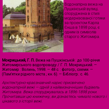
Водонапірна вежа на
Пушкінській вулиці,
споруджена в стилі
модернізованої готики
за проектом Карла
Єнша в 1898 році, є
одним із символів
старого Житомира.
Мокрицький, Г. П.
Вежа на Пушкінській : до 100-річчя
Житомирського водопроводу / Г. П. Мокрицький. —
Житомир : Волинь, 1998. — 48 с. : фотогр., схеми. —
(Пам’ятки рідного міста ; кн. 6). — Бібліогр.: с. 46.
Архітектурно-краєзнавчий нарис присвячено
водонапірній вежі — одній з найвизначніших будівель
Житомира. Вежа споруджувалась в 1896-1898 роки.
Прочитавши цю книжечку, ви дізнаєтесь чимало нового і
цікавого з історії вежі.