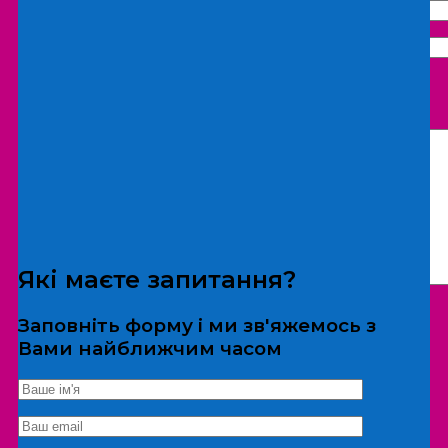
Що бажаєте замовити:
Екскурсія
Локація
Які маєте запитання?
Заповніть форму і ми зв'яжемось з
Вами найближчим часом
*Дані не передаються третім особам
Екскурсія/локація