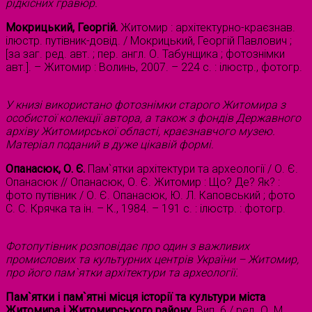
рідкісних гравюр.
Мокрицький, Георгій.
Житомир : архітектурно-краєзнав.
ілюстр. путівник-довід. / Мокрицький, Георгій Павлович ;
[за заг. ред. авт. ; пер. англ. О. Табунщика ; фотознімки
авт.]. – Житомир : Волинь, 2007. – 224 с. : ілюстр., фотогр.
У книзі використано фотознімки старого Житомира з
особистої колекції автора, а також з фондів Державного
архіву Житомирської області, краєзнавчого музею.
Матеріал поданий в дуже цікавій формі.
Опанасюк, О. Є.
Пам`ятки архітектури та археології / О. Є.
Опанасюк // Опанасюк, О. Є. Житомир : Що? Де? Як? :
фото путівник / О. Є. Опанасюк, Ю. Л. Каповський ; фото
С. С. Крячка та ін. – К., 1984. – 191 с. : ілюстр. : фотогр.
Фотопутівник розповідає про один з важливих
промислових та культурних центрів України – Житомир,
про його пам`ятки архітектури та археології.
Пам`ятки і пам`ятні місця історії та культури міста
Житомира і Житомирського району.
Вип. 6 / ред. О. М.