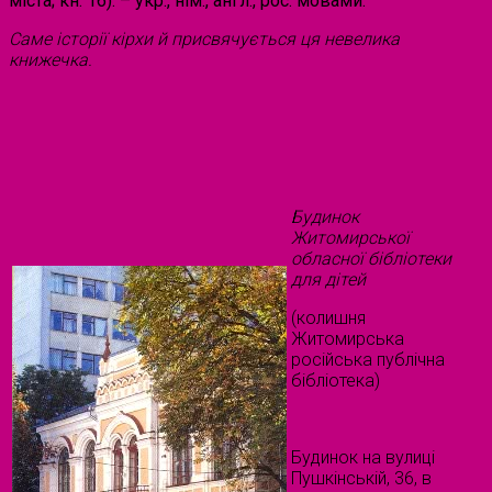
міста; кн. 16). – укр., нім., англ., рос. мовами.
Саме історії кірхи й присвячується ця невелика
книжечка.
Будинок
Житомирської
обласної бібліотеки
для дітей
(колишня
Житомирська
російська публічна
бібліотека)
Будинок на вулиці
Пушкінській, 36, в